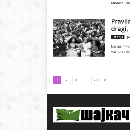
Mionice. Na.
Pravil
dragi,
Istorija
J
Danas mnogi
važno za do
...
1
2
3
28