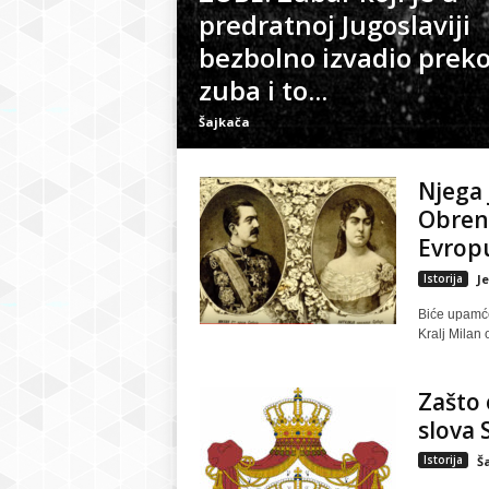
predratnoj Jugoslaviji
bezbolno izvadio preko
zuba i to...
Šajkača
Njega 
Obreno
Evropu
Istorija
J
Biće upamćen
Kralj Milan 
Zašto 
slova S
Istorija
Š