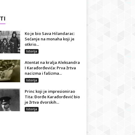
TI
Ko je bio Sava Hilandarac:
Sećanje na monaha koji je
otkrio...
Istorija
Atentat na kralja Aleksandra
I Karađorđevića: Prva žrtva
nacizma i fašizma...
Istorija
Princ koji je impresionirao
Tita: Đorđe Karađorđević bio
je žrtva dvorskih...
Istorija