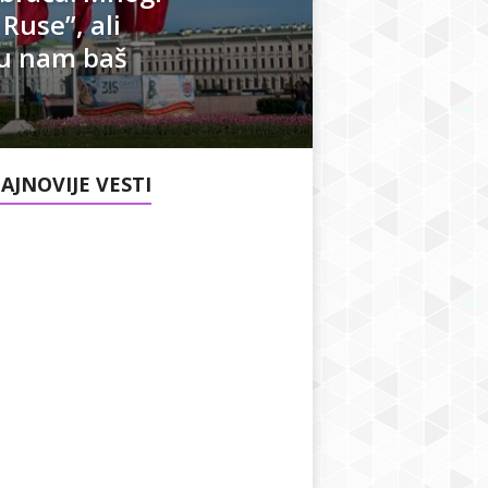
Ruse”, ali
su nam baš
AJNOVIJE VESTI