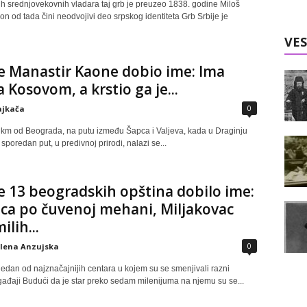
ih srednjovekovnih vladara taj grb je preuzeo 1838. godine Miloš
on od tada čini neodvojivi deo srpskog identiteta Grb Srbije je
VES
e Manastir Kaone dobio ime: Ima
a Kosovom, a krstio ga je...
0
ajkača
km od Beograda, na putu između Šapca i Valjeva, kada u Draginju
sporedan put, u predivnoj prirodi, nalazi se...
e 13 beogradskih opština dobilo ime:
ca po čuvenoj mehani, Miljakovac
ilih...
0
elena Anzujska
jedan od najznačajnijih centara u kojem su se smenjivali razni
ogađaji Budući da je star preko sedam milenijuma na njemu su se...