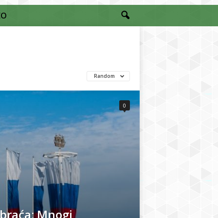
EO
Random
0
i braća: Mnogi