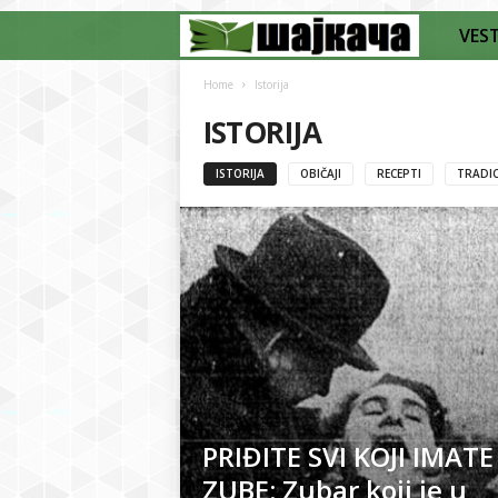
VEST
Š
a
Home
Istorija
ISTORIJA
j
ISTORIJA
OBIČAJI
RECEPTI
TRADIC
k
a
č
a
PRIĐITE SVI KOJI IMAT
ZUBE: Zubar koji je u