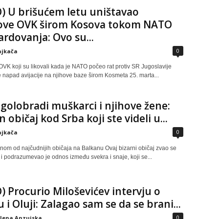
) U brišućem letu uništavao
ve OVK širom Kosova tokom NATO
dovanja: Ovo su...
0
ajkača
OVK koji su likovali kada je NATO počeo rat protiv SR Jugoslavije
e napad avijacije na njihove baze širom Kosmeta 25. marta...
 golobradi muškarci i njihove žene:
 običaj kod Srba koji ste videli u...
0
ajkača
dnom od najčudnijih običaja na Balkanu Ovaj bizarni običaj zvao se
i podrazumevao je odnos između svekra i snaje, koji se...
) Procurio Miloševićev intervju o
u i Oluji: Zalagao sam se da se brani...
0
elena Anzujska