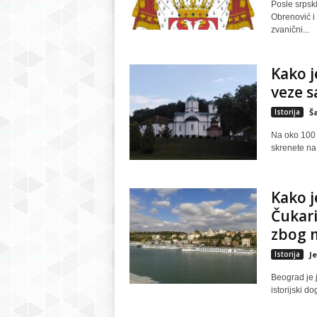
Posle srpsk
Obrenović i 
zvanični...
Kako j
veze s
Istorija
Š
Na oko 100 
skrenete na 
Kako j
Čukari
zbog m
Istorija
J
Beograd je 
istorijski d