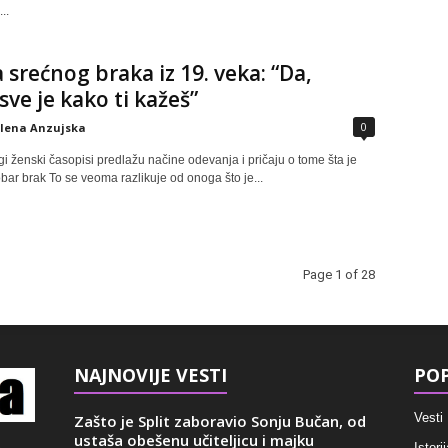
..
a srećnog braka iz 19. veka: “Da,
 sve je kako ti kažeš”
0
elena Anzujska
 ženski časopisi predlažu načine odevanja i pričaju o tome šta je
bar brak To se veoma razlikuje od onoga što je...
Page 1 of 28
NAJNOVIJE VESTI
POP
Vesti
Zašto je Split zaboravio Sonju Bučan, od
ustaša obešenu učiteljicu i majku
Istorij