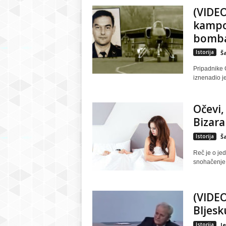
(VIDEO
kampo
bombar
Istorija
Š
Pripadnike 
iznenadio j
Očevi,
Bizaran
Istorija
Š
Reč je o je
snohačenje 
(VIDEO
Bljesk
Istorija
J