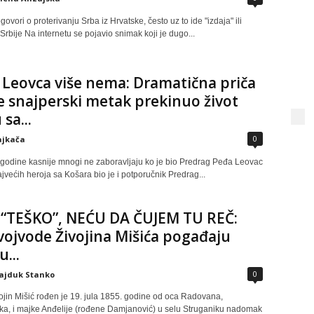
ovori o proterivanju Srba iz Hrvatske, često uz to ide "izdaja" ili
 Srbije Na internetu se pojavio snimak koji je dugo...
Leovca više nema: Dramatična priča
e snajperski metak prekinuo život
sa...
0
ajkača
 godine kasnije mnogi ne zaboravljaju ko je bio Predrag Peđa Leovac
većih heroja sa Košara bio je i potporučnik Predrag...
“TEŠKO”, NEĆU DA ČUJEM TU REČ:
 vojvode Živojina Mišića pogađaju
...
0
ajduk Stanko
ojin Mišić rođen je 19. jula 1855. godine od oca Radovana,
ka, i majke Anđelije (rođene Damjanović) u selu Struganiku nadomak