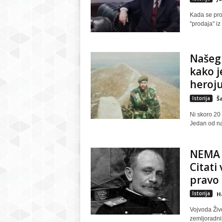
Kada se prog
"prodaja" iz
Našeg 
kako j
heroju 
Istorija
Š
Ni skoro 20
Jedan od naj
NEMA 
Citati
pravo u
Istorija
H
Vojvoda Živ
zemljoradni