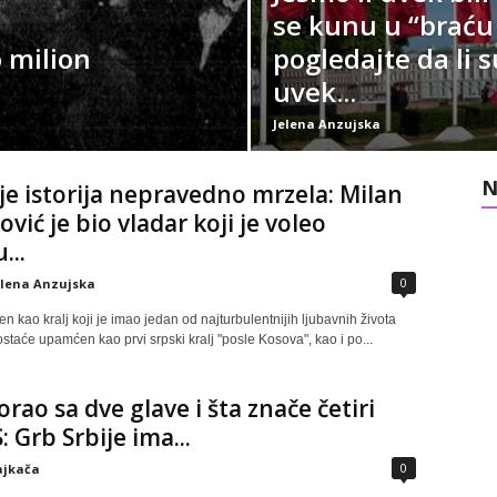
se kunu u “braću 
 milion
pogledajte da li 
uvek...
Jelena Anzujska
N
je istorija nepravedno mrzela: Milan
vić je bio vladar koji je voleo
...
0
elena Anzujska
 kao kralj koji je imao jedan od najturbulentnijih ljubavnih života
ostaće upamćen kao prvi srpski kralj "posle Kosova", kao i po...
orao sa dve glave i šta znače četiri
: Grb Srbije ima...
0
ajkača