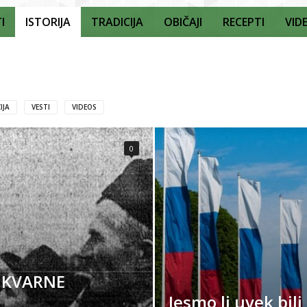
I
ISTORIJA
TRADICIJA
OBIČAJI
RECEPTI
VID
IJA
VESTI
VIDEOS
0
E KVARNE
Jesmo li uvek bil