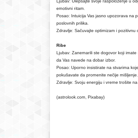
Ljubav: Ulepšajte svoje raspoloženje u o
emotivni ritam.
Posao: Intuicija Vas jasno upozorava na po
poslovnih prilika.
Zdravlje: Sačuvajte optimizam i pozitivnu o
Ribe
Ljubav: Zanemarili ste dogovor koji imat
da Vas navede na dobar izbor.
Posao: Uporno insistirate na stvarima ko
pokušavate da promenite nečije mišljenje.
Zdravlje: Svoju energiju i vreme trošite na
(astrolook.com, Pixabay)