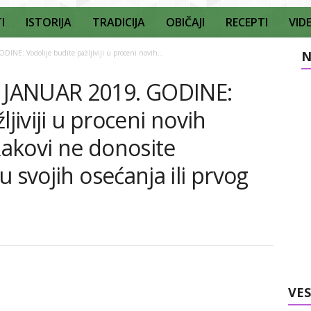
I
ISTORIJA
TRADICIJA
OBIČAJI
RECEPTI
VID
: Vodolije budite pažljiviji u proceni novih...
N
 JANUAR 2019. GODINE:
ljiviji u proceni novih
 Rakovi ne donosite
 svojih osećanja ili prvog
VES