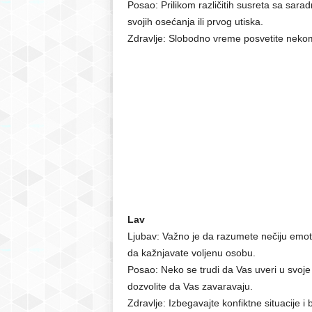
Posao: Prilikom različitih susreta sa sar
svojih osećanja ili prvog utiska.
Zdravlje: Slobodno vreme posvetite nekom 
Lav
Ljubav: Važno je da razumete nečiju emoti
da kažnjavate voljenu osobu.
Posao: Neko se trudi da Vas uveri u svoje 
dozvolite da Vas zavaravaju.
Zdravlje: Izbegavajte konfiktne situacije i b