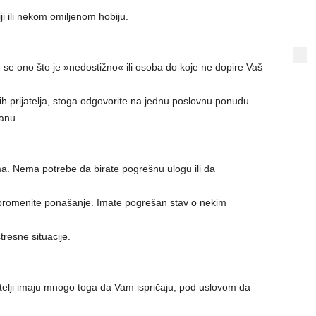
ji ili nekom omiljenom hobiju.
e ono što je »nedostižno« ili osoba do koje ne dopire Vaš
ih prijatelja, stoga odgovorite na jednu poslovnu ponudu.
ranu.
čima. Nema potrebe da birate pogrešnu ulogu ili da
promenite ponašanje. Imate pogrešan stav o nekim
tresne situacije.
jatelji imaju mnogo toga da Vam ispričaju, pod uslovom da