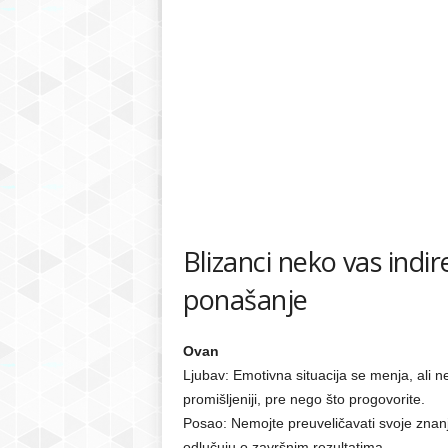
Blizanci neko vas ind
ponašanje
Ovan
Ljubav: Emotivna situacija se menja, ali n
promišljeniji, pre nego što progovorite.
Posao: Nemojte preuveličavati svoje znanje
odlučuju o završnim rezultatima.