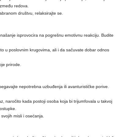
 između redova.
abranom društvu, relaksirajte se.
onašanje isprovocira na pogrešnu emotivnu reakciju. Budite
o u poslovnim krugovima, ali i da sačuvate dobar odnos
oje prirode.
egavajte nepotrebna uzbuđenja ili avanturističke porive.
z, naročito kada postoji osoba koja bi trijumfovala u takvoj
postupke.
svojih misli i osećanja.