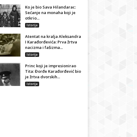
Ko je bio Sava Hilandarac:
Sećanje na monaha koji je
otkrio...
Istorija
Atentat na kralja Aleksandra
I Karađorđevića: Prva žrtva
nacizma i fašizma...
Istorija
Princ koji je impresionirao
Tita: Đorđe Karađorđević bio
je žrtva dvorskih...
Istorija