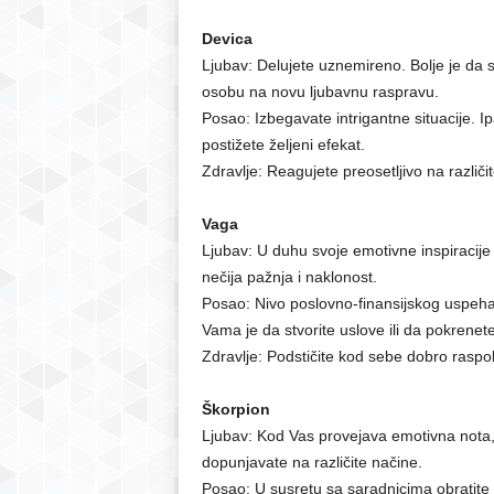
Devica
Ljubav: Delujete uznemireno. Bolje je da s
osobu na novu ljubavnu raspravu.
Posao: Izbegavate intrigantne situacije. 
postižete željeni efekat.
Zdravlje: Reagujete preosetljivo na različit
Vaga
Ljubav: U duhu svoje emotivne inspiracije 
nečija pažnja i naklonost.
Posao: Nivo poslovno-finansijskog uspeha 
Vama je da stvorite uslove ili da pokrenete 
Zdravlje: Podstičite kod sebe dobro raspo
Škorpion
Ljubav: Kod Vas provejava emotivna nota, 
dopunjavate na različite načine.
Posao: U susretu sa saradnicima obratite pa