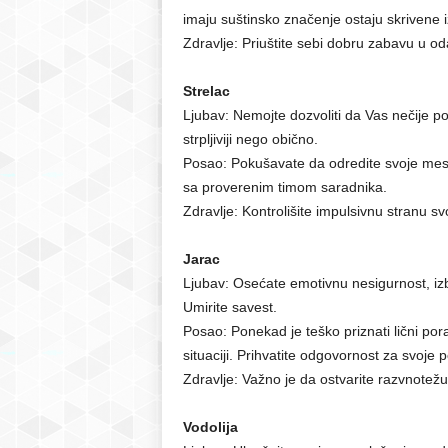
imaju suštinsko značenje ostaju skrivene
Zdravlje: Priuštite sebi dobru zabavu u od
Strelac
Ljubav: Nemojte dozvoliti da Vas nečije p
strpljiviji nego obično.
Posao: Pokušavate da odredite svoje mest
sa proverenim timom saradnika.
Zdravlje: Kontrolišite impulsivnu stranu sv
Jarac
Ljubav: Osećate emotivnu nesigurnost, izb
Umirite savest.
Posao: Ponekad je teško priznati lični pora
situaciji. Prihvatite odgovornost za svoje 
Zdravlje: Važno je da ostvarite razvnotežu 
Vodolija