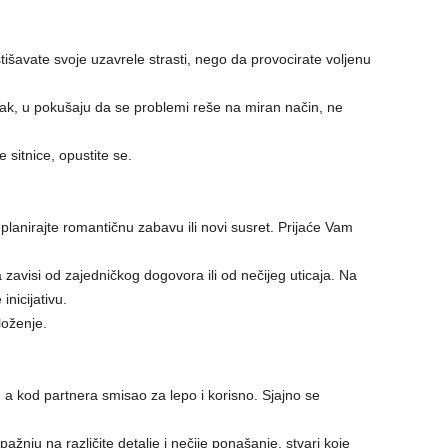
tišavate svoje uzavrele strasti, nego da provocirate voljenu
Ipak, u pokušaju da se problemi reše na miran način, ne
e sitnice, opustite se.
planirajte romantičnu zabavu ili novi susret. Prijaće Vam
zavisi od zajedničkog dogovora ili od nečijeg uticaja. Na
inicijativu.
loženje.
a kod partnera smisao za lepo i korisno. Sjajno se
žnju na različite detalje i nečije ponašanje, stvari koje