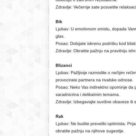
Zdravlje: Večernje sate posvetite relaksaci
Bik
Ljubav: U emotivnom smislu, dopada Vam s
glas.
Posao: Dobijate iskrenu podršku kod blisk
Zdravlje: Obratite pažnju na pravilniju ish
Blizanci
Ljubav: Pažljivije razmislite o nečijim re
provocirate partnera na rivalske odnose.
Posao: Neko Vas indirektno opominje da 
saradnicima i delikatnim temama.
Zdravlje: Izbegavajte suvišne obaveze ili s
Rak
Ljubav: Ne budite preveliki optimista. Pri
obratite pažnju na njihove sugestije.