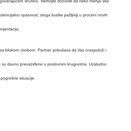
dgovarajućem društvu. Nemojte dozvoliti da neko menja Vaš
tencijalnu opasnost, stoga budite pažljiviji u proceni novih
rijentaciju.
e sa bliskom osobom. Partner pokušava da Vas oraspoloži i
je su davno prevaziđene u poslovnim krugovima. Uzaludno
 pogrešne situacije.