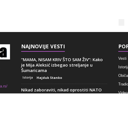
NAJNOVIJE VESTI
POP
Vesti
“MAMA, NISAM KRIV ŠTO SAM ŽIV”: Kako
je Mija Aleksić izbegao streljanje u
Istorij
i
Šumaricama
Običaj
Istorija
Hajduk Stanko
Tradic
a.rs/
Nikad zaboraviti, nikad oprostiti NATO
Video
bombardovanje: Milica bi danas studirala
i brinula mladalačke brige,...
Recep
Istorija
Šajkača
Ovo je prvo što vidite kada se
crkve
približavate Beogradu: Bio je remek delo