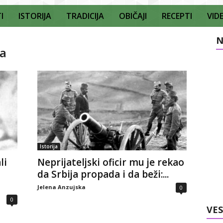
I
ISTORIJA
TRADICIJA
OBIČAJI
RECEPTI
VID
N
da
Istorija
li
Neprijateljski oficir mu je rekao
da Srbija propada i da beži:...
Jelena Anzujska
0
0
VES