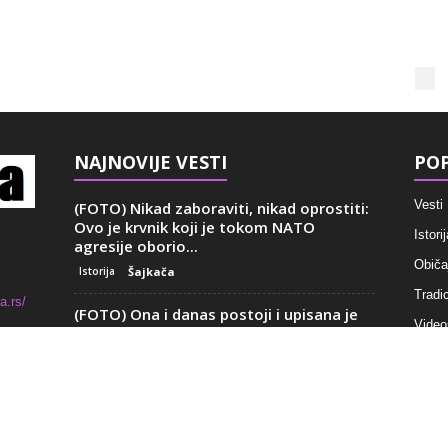
NAJNOVIJE VESTI
POP
Vesti
(FOTO) Nikad zaboraviti, nikad oprostiti:
Ovo je krvnik koji je tokom NATO
Istorij
i
agresije oborio...
Običaj
Istorija
Šajkača
Tradic
a.rs/
(FOTO) Ona i danas postoji i upisana je
Video
kao kulturna baština: Ovo je kuća...
Recep
Istorija
Jelena Anzujska
Princeza Nemanjića neobičnog imena i
misteriozne sudbine: Niko se u istoriji
crkve
Srbije ni pre...