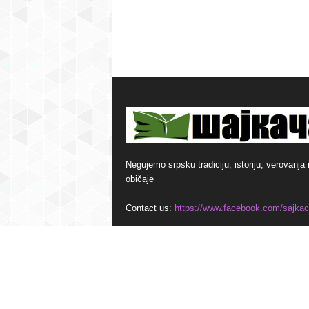
Negujemo srpsku tradiciju, istoriju, verovanja 
običaje
Contact us:
https://www.facebook.com/sajkac