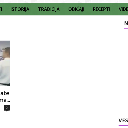
I
ISTORIJA
TRADICIJA
OBIČAJI
RECEPTI
VID
N
rate
a...
0
VES