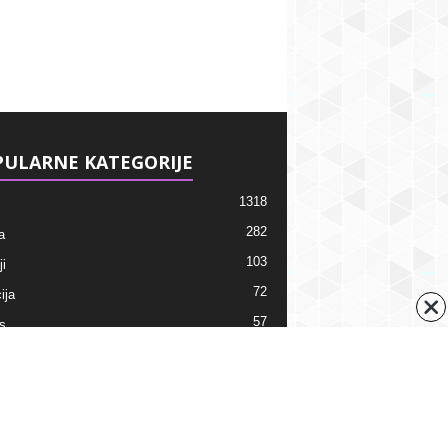
ULARNE KATEGORIJE
1318
282
a
103
i
72
ija
57
s
38
ti
ni kalendar