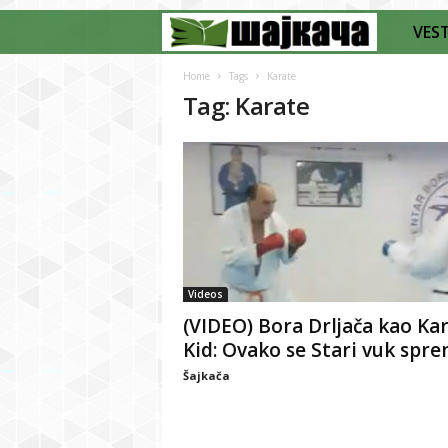
VEST
Š
a
Home
Tags
Karate
Tag: Karate
j
k
a
č
Videos
a
(VIDEO) Bora Drljača kao Ka
Kid: Ovako se Stari vuk sprem
Šajkača