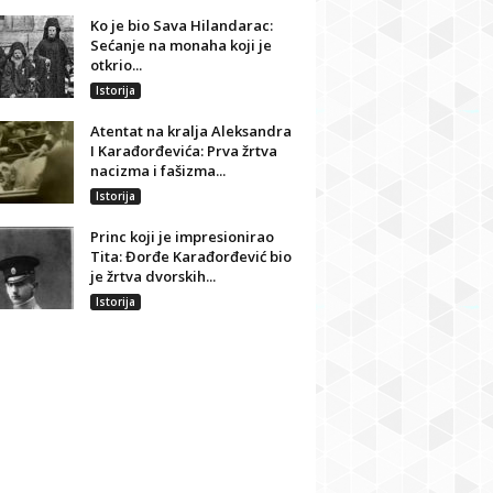
Ko je bio Sava Hilandarac:
Sećanje na monaha koji je
otkrio...
Istorija
Atentat na kralja Aleksandra
I Karađorđevića: Prva žrtva
nacizma i fašizma...
Istorija
Princ koji je impresionirao
Tita: Đorđe Karađorđević bio
je žrtva dvorskih...
Istorija