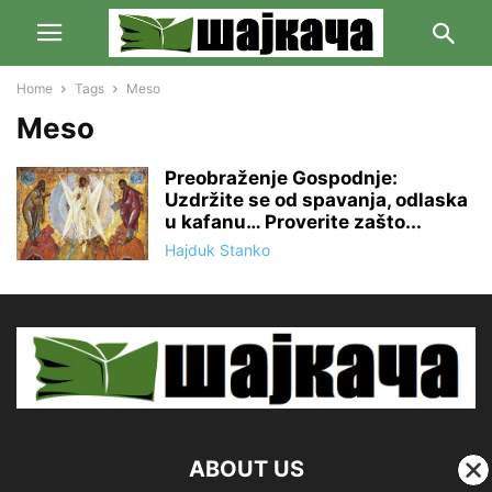
Home
Tags
Meso
Meso
Preobraženje Gospodnje:
Uzdržite se od spavanja, odlaska
u kafanu… Proverite zašto...
Hajduk Stanko
ABOUT US