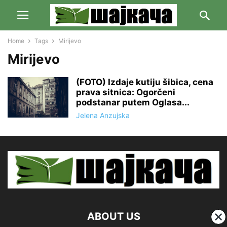
Home
Tags
Mirijevo
Mirijevo
(FOTO) Izdaje kutiju šibica, cena
prava sitnica: Ogorčeni
podstanar putem Oglasa...
Jelena Anzujska
ABOUT US