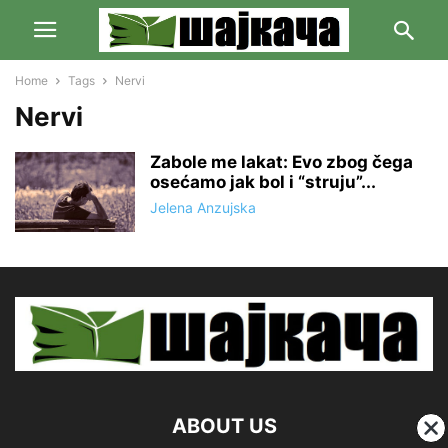
Home
Tags
Nervi
Nervi
Zabole me lakat: Evo zbog čega
osećamo jak bol i “struju”...
Jelena Anzujska
ABOUT US