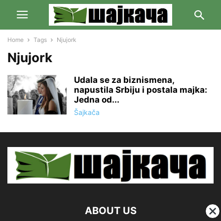
Home
Tags
Njujork
Njujork
Udala se za biznismena,
napustila Srbiju i postala majka:
Jedna od...
Šajkača
ABOUT US