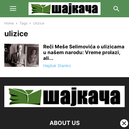
Home
Tags
Ulizice
ulizice
Reči Meše Selimovića o ulizicama
u našem narodu: Vreme prolazi,
ali...
Hajduk Stanko
ABOUT US