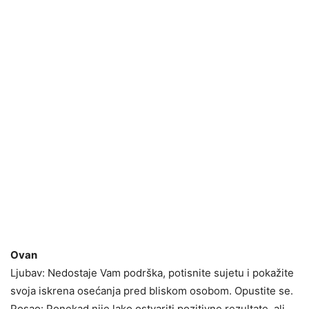
Ovan
Ljubav: Nedostaje Vam podrška, potisnite sujetu i pokažite
svoja iskrena osećanja pred bliskom osobom. Opustite se.
Posao: Ponekad nije lako ostvariti pozitivne rezultate, ali