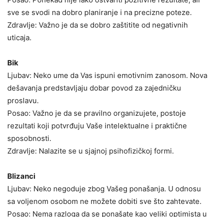
sve se svodi na dobro planiranje i na precizne poteze.
Zdravlje: Važno je da se dobro zaštitite od negativnih
uticaja.
Bik
Ljubav: Neko ume da Vas ispuni emotivnim zanosom. Nova
dešavanja predstavljaju dobar povod za zajedničku
proslavu.
Posao: Važno je da se pravilno organizujete, postoje
rezultati koji potvrđuju Vaše intelektualne i praktične
sposobnosti.
Zdravlje: Nalazite se u sjajnoj psihofizičkoj formi.
Blizanci
Ljubav: Neko negoduje zbog Vašeg ponašanja. U odnosu
sa voljenom osobom ne možete dobiti sve što zahtevate.
Posao: Nema razloga da se ponašate kao veliki optimista u