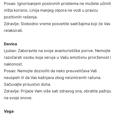
Posao: Ignorisanjem poslovnih problema ne možete učiniti
ništa korisno. Linija manjeg otpora ne vodi u pravcu
pozitivnih rešenja.
Zdravlje: Slobodno vreme posvetite sadržajima koji će Vas
relaksirati.
Devica
Ljubav: Zaboravite na svoje avanturističke porive. Nemojte
razočarati osobu koja veruje u Vašu emotivnu privrženost i
naklonost.
Posao: Nemojte dozvoliti da neko preuveličava Vaš
neuspeh ili da Vas kažnjava zbog neizmirenih računa.
Sačuvajte prisustvo duha.
Zdravlje: Prijaće Vam više sati zdravog sna, obratite pažnju
na svoje snove.
Vaga