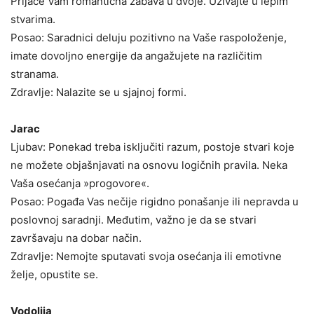
Prijaće Vam romantična zabava u dvoje. Uživajte u lepim
stvarima.
Posao: Saradnici deluju pozitivno na Vaše raspoloženje,
imate dovoljno energije da angažujete na različitim
stranama.
Zdravlje: Nalazite se u sjajnoj formi.
Jarac
Ljubav: Ponekad treba isključiti razum, postoje stvari koje
ne možete objašnjavati na osnovu logičnih pravila. Neka
Vaša osećanja »progovore«.
Posao: Pogađa Vas nečije rigidno ponašanje ili nepravda u
poslovnoj saradnji. Međutim, važno je da se stvari
završavaju na dobar način.
Zdravlje: Nemojte sputavati svoja osećanja ili emotivne
želje, opustite se.
Vodolija