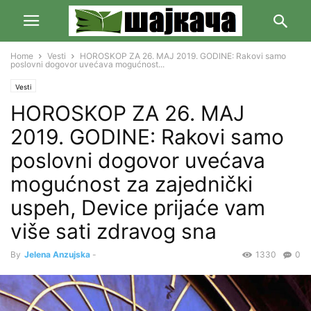
Home
Vesti
HOROSKOP ZA 26. MAJ 2019. GODINE: Rakovi samo
poslovni dogovor uvećava mogućnost...
Vesti
HOROSKOP ZA 26. MAJ
2019. GODINE: Rakovi samo
poslovni dogovor uvećava
mogućnost za zajednički
uspeh, Device prijaće vam
više sati zdravog sna
By
Jelena Anzujska
-
1330
0