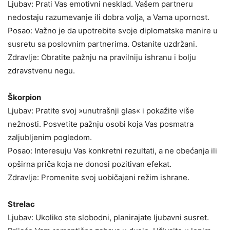
Ljubav: Prati Vas emotivni nesklad. Vašem partneru
nedostaju razumevanje ili dobra volja, a Vama upornost.
Posao: Važno je da upotrebite svoje diplomatske manire u
susretu sa poslovnim partnerima. Ostanite uzdržani.
Zdravlje: Obratite pažnju na pravilniju ishranu i bolju
zdravstvenu negu.
Škorpion
Ljubav: Pratite svoj »unutrašnji glas« i pokažite više
nežnosti. Posvetite pažnju osobi koja Vas posmatra
zaljubljenim pogledom.
Posao: Interesuju Vas konkretni rezultati, a ne obećanja ili
opširna priča koja ne donosi pozitivan efekat.
Zdravlje: Promenite svoj uobičajeni režim ishrane.
Strelac
Ljubav: Ukoliko ste slobodni, planirajate ljubavni susret.