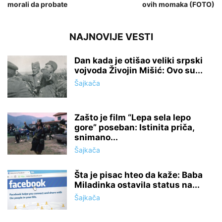
morali da probate
ovih momaka (FOTO)
NAJNOVIJE VESTI
Dan kada je otišao veliki srpski
vojvoda Živojin Mišić: Ovo su...
Šajkača
Zašto je film “Lepa sela lepo
gore” poseban: Istinita priča,
snimano...
Šajkača
Šta je pisac hteo da kaže: Baba
Miladinka ostavila status na...
Šajkača