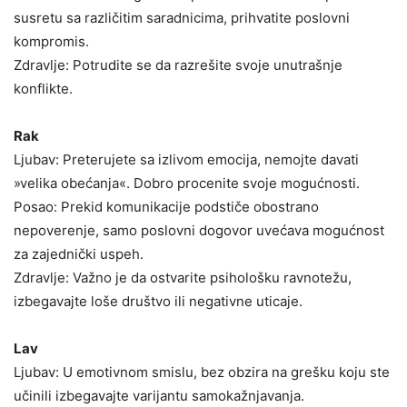
susretu sa različitim saradnicima, prihvatite poslovni
kompromis.
Zdravlje: Potrudite se da razrešite svoje unutrašnje
konflikte.
Rak
Ljubav: Preterujete sa izlivom emocija, nemojte davati
»velika obećanja«. Dobro procenite svoje mogućnosti.
Posao: Prekid komunikacije podstiče obostrano
nepoverenje, samo poslovni dogovor uvećava mogućnost
za zajednički uspeh.
Zdravlje: Važno je da ostvarite psihološku ravnotežu,
izbegavajte loše društvo ili negativne uticaje.
Lav
Ljubav: U emotivnom smislu, bez obzira na grešku koju ste
učinili izbegavajte varijantu samokažnjavanja.