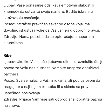
Ljubav: Vaše ponašanje odslikava emotivnu slabost ili
»nemoć« da ostvarite svoje namere. Budite iskreni u
izražavanju osećanja.
Posao: Zatražite praktičan savet od osobe koja ima
dovoljno iskustva i volje da Vas usmeri u dobrom pravcu.
Zdravlje: Nema potrebe da se opterećujete napornim
situacijama.
Ribe
Ljubav: Ukoliko Vas muče ljubavne dileme, razmislite šta je
povod za Vašu nesigurnost. Nemojte unapred optuživati
partnera.
Posao: Sve se nalazi u Vašim rukama, ali pod uslovom da
reagujete u najboljem trenutku ili u skladu sa pravilima
uspešnog poslovanja.
Zdravlje: Prijaće Vam više sati dobrog sna, obratite pažnju
na snove.