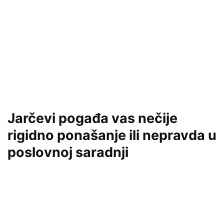
Jarčevi pogađa vas nečije
rigidno ponašanje ili nepravda u
poslovnoj saradnji