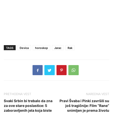
TAGS
Devica
horoskop
Jarac
Rak
PRETHODNA VEST
NAREDNA VEST
Svaki Srbin bi trebalo da zna
Pravi Švaba i Pinki završili su
za ove stare poslastice: 5
još tragičnije: Film “Rane”
zaboravljenih jela koja biste
snimljen je prema životu