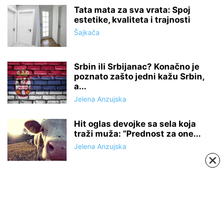
Tata mata za sva vrata: Spoj
estetike, kvaliteta i trajnosti
Šajkača
Srbin ili Srbijanac? Konačno je
poznato zašto jedni kažu Srbin,
a...
Jelena Anzujska
Hit oglas devojke sa sela koja
traži muža: “Prednost za one...
Jelena Anzujska