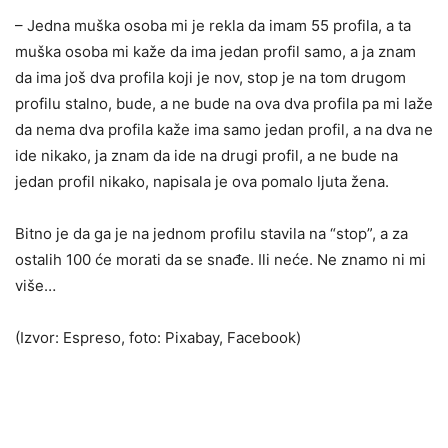
– Jedna muška osoba mi je rekla da imam 55 profila, a ta
muška osoba mi kaže da ima jedan profil samo, a ja znam
da ima još dva profila koji je nov, stop je na tom drugom
profilu stalno, bude, a ne bude na ova dva profila pa mi laže
da nema dva profila kaže ima samo jedan profil, a na dva ne
ide nikako, ja znam da ide na drugi profil, a ne bude na
jedan profil nikako, napisala je ova pomalo ljuta žena.
Bitno je da ga je na jednom profilu stavila na “stop”, a za
ostalih 100 će morati da se snađe. Ili neće. Ne znamo ni mi
više…
(Izvor: Espreso, foto: Pixabay, Facebook)