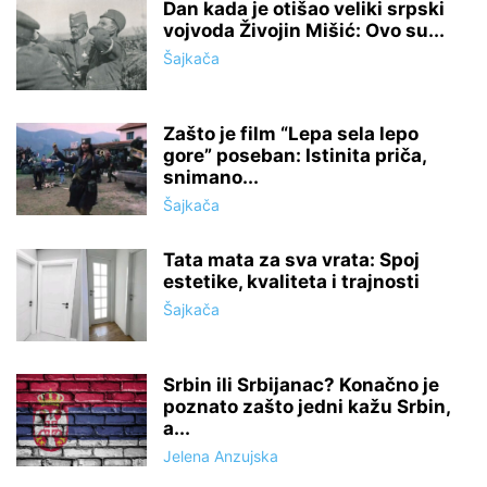
Dan kada je otišao veliki srpski
vojvoda Živojin Mišić: Ovo su...
Šajkača
Zašto je film “Lepa sela lepo
gore” poseban: Istinita priča,
snimano...
Šajkača
Tata mata za sva vrata: Spoj
estetike, kvaliteta i trajnosti
Šajkača
Srbin ili Srbijanac? Konačno je
poznato zašto jedni kažu Srbin,
a...
Jelena Anzujska