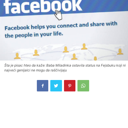
Šta je pisac hteo da kaže: Baba Miladinka ostavila status na Fejsbuku koji ni
najveći genijalci ne mogu da raščivijaju