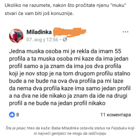
Ukoliko ne razumete, nakon što pročitate njenu “muku”
stvari će vam biti još konuznije.
Šta je pisac hteo da kaže: Baba Miladinka ostavila status na Fejsbuku koji
ni najveći genijalci ne mogu da raščivijaju