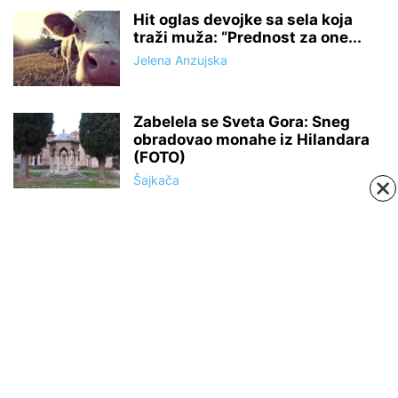
Hit oglas devojke sa sela koja
traži muža: “Prednost za one...
Jelena Anzujska
Zabelela se Sveta Gora: Sneg
obradovao monahe iz Hilandara
(FOTO)
Šajkača
ABOUT US