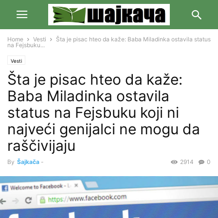
Home
Vesti
Šta je pisac hteo da kaže: Baba Miladinka ostavila status
na Fejsbuku...
Vesti
Šta je pisac hteo da kaže:
Baba Miladinka ostavila
status na Fejsbuku koji ni
najveći genijalci ne mogu da
raščivijaju
By
Šajkača
-
2914
0