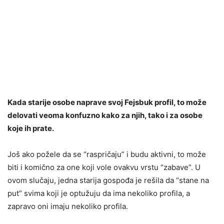
Kada starije osobe naprave svoj Fejsbuk profil, to može
delovati veoma konfuzno kako za njih, tako i za osobe
koje ih prate.
Još ako požele da se “raspričaju” i budu aktivni, to može
biti i komično za one koji vole ovakvu vrstu “zabave”. U
ovom slučaju, jedna starija gospođa je rešila da “stane na
put” svima koji je optužuju da ima nekoliko profila, a
zapravo oni imaju nekoliko profila.