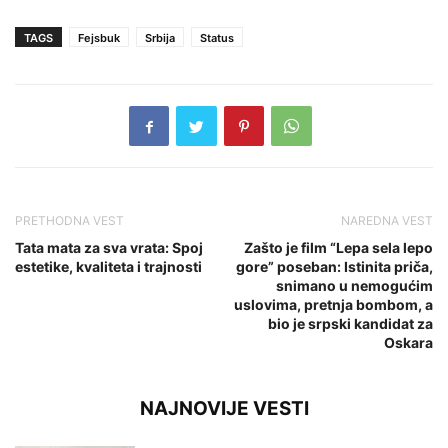
TAGS
Fejsbuk
Srbija
Status
PRETHODNA VEST
NAREDNA VEST
Tata mata za sva vrata: Spoj
Zašto je film “Lepa sela lepo
estetike, kvaliteta i trajnosti
gore” poseban: Istinita priča,
snimano u nemogućim
uslovima, pretnja bombom, a
bio je srpski kandidat za
Oskara
NAJNOVIJE VESTI