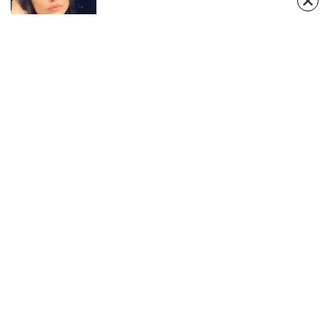
ABOUT US
Negujemo srpsku tradiciju, istoriju, verovanja i običaje
Contact us:
https://www.facebook.com/sajkaca.rs/
FOLLOW US