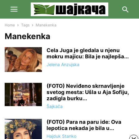
Home
Tags
Manekenka
Manekenka
Cela Juga je gledala u njenu
mokru majicu: Bila je najlepša...
Jelena Anzujska
(FOTO) Neviđeno skrnavljenje
svetog mesta: Ušla u Aja Sofiju,
zadigla burku...
Šajkača
(FOTO) Para na paru ide: Ova
lepotica nekada je bila u...
Hajduk Stanko