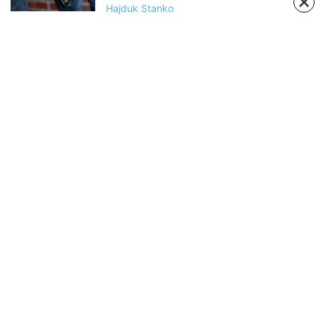
Hajduk Stanko
ABOUT US
Negujemo srpsku tradiciju, istoriju, verovanja i običaje
Contact us:
https://www.facebook.com/sajkaca.rs/
FOLLOW US