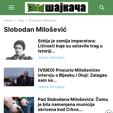
Home
Tags
Slobodan Milošević
Slobodan Milošević
Srbija je zemlja imperatora:
Ličnosti koje su ostavile trag u
istoriji...
Jelena Anzujska
(VIDEO) Procurio Miloševićev
intervju o Bljesku i Oluji: Zalagao
sam se...
Jelena Anzujska
Pad Slobodana Miloševića: Čemu
je bila namenjena municija
skrivena kod Crkve...