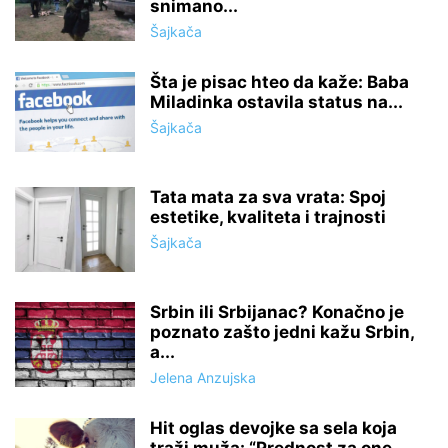
snimano...
Šajkača
Šta je pisac hteo da kaže: Baba
Miladinka ostavila status na...
Šajkača
Tata mata za sva vrata: Spoj
estetike, kvaliteta i trajnosti
Šajkača
Srbin ili Srbijanac? Konačno je
poznato zašto jedni kažu Srbin,
a...
Jelena Anzujska
Hit oglas devojke sa sela koja