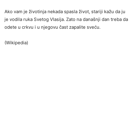
Ako vam je životinja nekada spasla život, stariji kažu da ju
je vodila ruka Svetog Vlasija. Zato na današnji dan treba da
odete u crkvu i u njegovu čast zapalite sveću.
(Wikipedia)