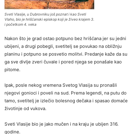
Sveti Vlasije, u Dubrovniku još poznat i kao Sveti
Vlaho, bio je hrišćanski episkop koji je živeo krajem 3.
i početkom 4. veka
Nakon što je grad ostao potpuno bez hrišćana jer su jedni
ubijeni, a drugi pobegli, svetitelj se povukao na obližnju
planinu i potpuno se posvetio molitvi. Predanje kaže da su
ga sve divlje zveri čuvale i pored njega se ponašale kao
pitome.
Ipak, posle nekog vremena Svetog Vlasija su pronašli
njegovi gonioci i poveli na sud. Prema legendi, na putu do
tamo, svetitelj je izlečio bolesnog dečaka i spasao domaće
životinje od vukova.
Sveti Vlasije bio je jako mučen i na kraju je ubijen 316.
godine.