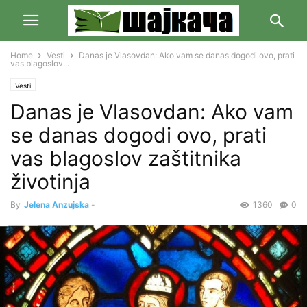
Home
Vesti
Danas je Vlasovdan: Ako vam se danas dogodi ovo, prati
vas blagoslov...
Vesti
Danas je Vlasovdan: Ako vam
se danas dogodi ovo, prati
vas blagoslov zaštitnika
životinja
By
Jelena Anzujska
-
1360
0