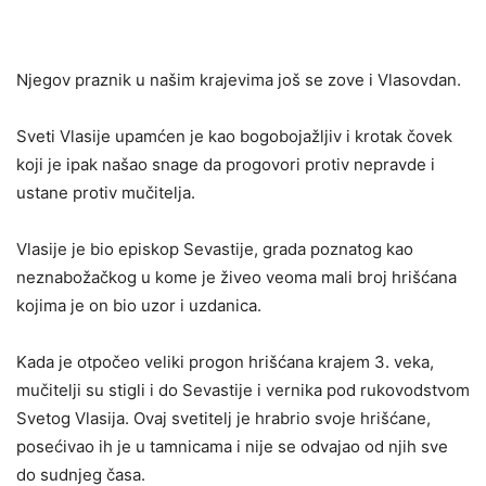
Njegov praznik u našim krajevima još se zove i Vlasovdan.
Sveti Vlasije upamćen je kao bogobojažljiv i krotak čovek
koji je ipak našao snage da progovori protiv nepravde i
ustane protiv mučitelja.
Vlasije je bio episkop Sevastije, grada poznatog kao
neznabožačkog u kome je živeo veoma mali broj hrišćana
kojima je on bio uzor i uzdanica.
Kada je otpočeo veliki progon hrišćana krajem 3. veka,
mučitelji su stigli i do Sevastije i vernika pod rukovodstvom
Svetog Vlasija. Ovaj svetitelj je hrabrio svoje hrišćane,
posećivao ih je u tamnicama i nije se odvajao od njih sve
do sudnjeg časa.