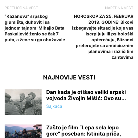
PRETHODNA VEST
NAREDNA VEST
“Kazanova” srpskog
HOROSKOP ZA 25. FEBRUAR
glumišta, duhovit i sa
2019. GODINE: Bikovi
jednom tajnom: Mihajlo Bata
izbegavajte situacije koje vas
Paskaljević ženio se čak 7
iscrpljuju ili psihološki
puta, a žene su ga obožavale
opterećuju, Blizanci
preterujete sa ambicioznim
planovima i različitim
zahtevima
NAJNOVIJE VESTI
Dan kada je otišao veliki srpski
vojvoda Živojin Mišić: Ovo su...
Šajkača
Zašto je film “Lepa sela lepo
gore” poseban: Istinita priča,