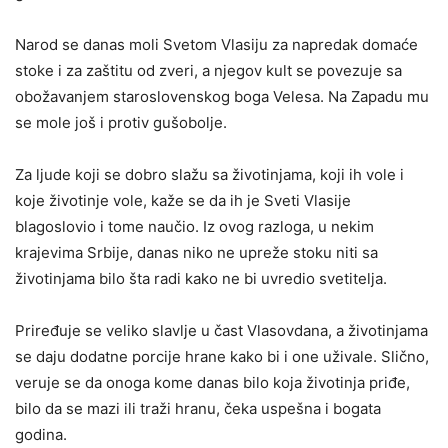
Narod se danas moli Svetom Vlasiju za napredak domaće
stoke i za zaštitu od zveri, a njegov kult se povezuje sa
obožavanjem staroslovenskog boga Velesa. Na Zapadu mu
se mole još i protiv gušobolje.
Za ljude koji se dobro slažu sa životinjama, koji ih vole i
koje životinje vole, kaže se da ih je Sveti Vlasije
blagoslovio i tome naučio. Iz ovog razloga, u nekim
krajevima Srbije, danas niko ne upreže stoku niti sa
životinjama bilo šta radi kako ne bi uvredio svetitelja.
Priređuje se veliko slavlje u čast Vlasovdana, a životinjama
se daju dodatne porcije hrane kako bi i one uživale. Slično,
veruje se da onoga kome danas bilo koja životinja priđe,
bilo da se mazi ili traži hranu, čeka uspešna i bogata
godina.