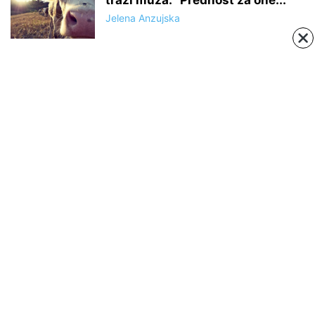
traži muža: “Prednost za one...
Jelena Anzujska
ABOUT US
Negujemo srpsku tradiciju, istoriju, verovanja i običaje
Contact us:
https://www.facebook.com/sajkaca.rs/
FOLLOW US