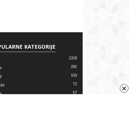
ULARNE KATEGORIJE
1318
282
a
103
i
72
ija
57
s
38
ti
ni kalendar