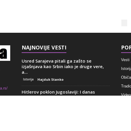
NAJNOVIJE VESTI
POP
Vesti
Usred Sarajeva pitali ga zašto se
izjašnjava kao Srbin iako je druge vere,
Istorij
i
a...
Običaj
Istorija
Hajduk Stanko
Tradic
a.rs/
Hitlerov poklon Jugoslaviji: I danas
Video
ponosno stoji u Beogradu i svako ko
poseti AVALU...
Recep
Istorija
Jelena Anzujska
Ovo je prvo što vidite kada se
crkve
približavate Beogradu: Bio je remek delo