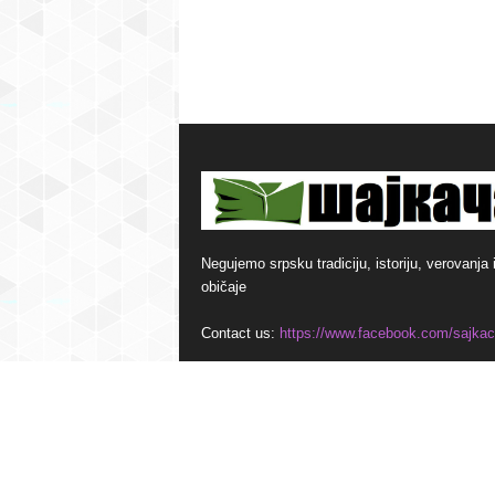
Negujemo srpsku tradiciju, istoriju, verovanja 
običaje
Contact us:
https://www.facebook.com/sajkac