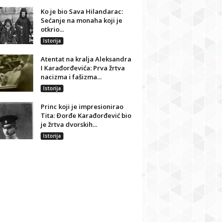
Ko je bio Sava Hilandarac:
Sećanje na monaha koji je
otkrio...
Istorija
Atentat na kralja Aleksandra
I Karađorđevića: Prva žrtva
nacizma i fašizma...
Istorija
Princ koji je impresionirao
Tita: Đorđe Karađorđević bio
je žrtva dvorskih...
Istorija