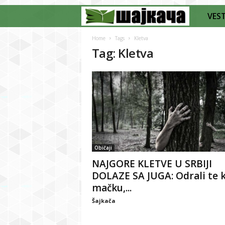
VEST
Š
a
Home
Tags
Kletva
Tag: Kletva
j
k
a
č
Običaji
a
NAJGORE KLETVE U SRBIJI
DOLAZE SA JUGA: Odrali te 
mačku,...
Šajkača