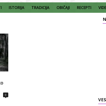
I
ISTORIJA
TRADICIJA
OBIČAJI
RECEPTI
VID
N
ko
0
VES