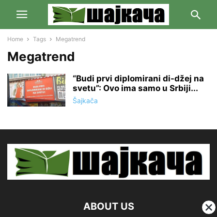
Home
Tags
Megatrend
Megatrend
“Budi prvi diplomirani di-džej na
svetu”: Ovo ima samo u Srbiji...
Šajkača
ABOUT US