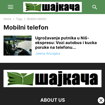
Home
Tags
Mobilni telefon
Mobilni telefon
Ugrožavanje putnika u Niš-
ekspresu: Vozi autobus i kucka
poruke na telefonu...
Jelena Anzujska
ABOUT US