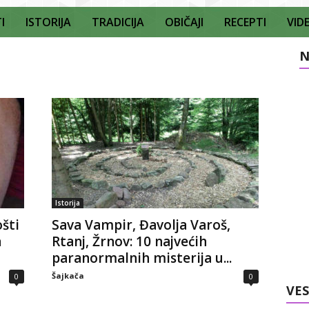
I
ISTORIJA
TRADICIJA
OBIČAJI
RECEPTI
VID
N
Istorija
šti
Sava Vampir, Đavolja Varoš,
a
Rtanj, Žrnov: 10 najvećih
paranormalnih misterija u...
Šajkača
0
0
VES