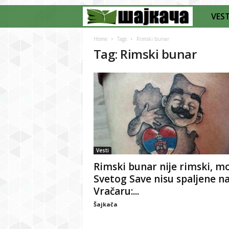
VEST
Š
a
Home
Tags
Rimski bunar
Tag: Rimski bunar
j
k
a
č
Vesti
a
Rimski bunar nije rimski, mo
Svetog Save nisu spaljene n
Vračaru:...
Šajkača