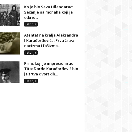
Ko je bio Sava Hilandarac:
Sećanje na monaha koji je
otkrio...
Istorija
Atentat na kralja Aleksandra
I Karađorđevića: Prva žrtva
nacizma i fašizma...
Istorija
Princ koji je impresionirao
Tita: Đorđe Karađorđević bio
je žrtva dvorskih...
Istorija