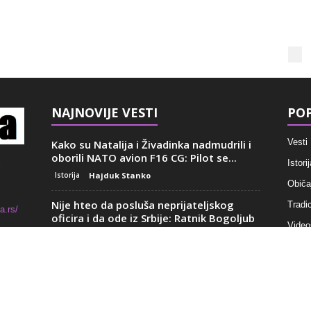
NAJNOVIJE VESTI
POP
Vesti
Kako su Natalija i Živadinka nadmudrili i
oborili NATO avion F16 CG: Pilot se...
Istorij
i
Istorija
Hajduk Stanko
Običaj
Nije hteo da posluša neprijateljskog
Tradic
a.rs/
oficira i da ode iz Srbije: Ratnik Bogoljub
Video
Vasiljević...
Recep
Istorija
Jelena Anzujska
Ćerka Vuka Karadžića u ljubavnom
trouglu: Mina je javno volela jednog,
crkve
tajno drugog srpskog...