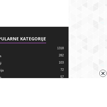
ULARNE KATEGORIJE
1318
282
a
103
i
72
ija
57
s
38
ti
ni kalendar