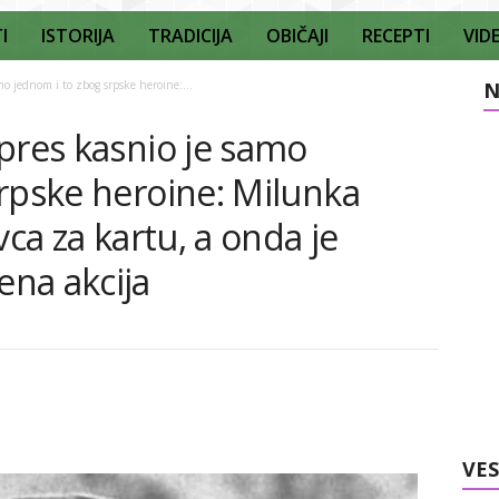
I
ISTORIJA
TRADICIJA
OBIČAJI
RECEPTI
VID
o jednom i to zbog srpske heroine:...
N
pres kasnio je samo
rpske heroine: Milunka
vca za kartu, a onda je
na akcija
VES