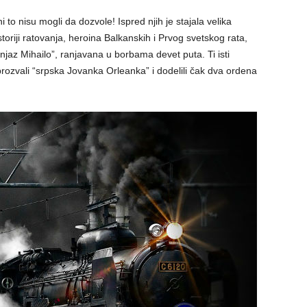
 to nisu mogli da dozvole! Ispred njih je stajala velika
toriji ratovanja, heroina Balkanskih i Prvog svetskog rata,
az Mihailo”, ranjavana u borbama devet puta. Ti isti
rozvali “srpska Jovanka Orleanka” i dodelili čak dva ordena