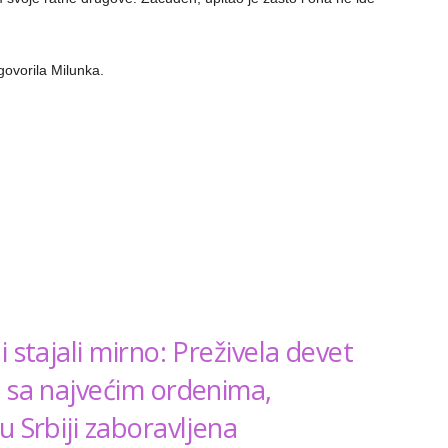
ovorila Milunka.
 stajali mirno: Preživela devet
a sa najvećim ordenima,
u Srbiji zaboravljena