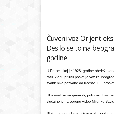
Čuveni voz Orijent ek
Desilo se to na beogra
godine
U Francuskoj je 1928. godine obeležavan
ratu. Za tu priliku poslat je voz za Beogr
zvaničnike pozvane da učestvuju u proslav
Ukrcavali su se generali, političari, bivši
slučajno je na peronu video Milunku Savić
Stajala je pored voza i ispraćala pogledo