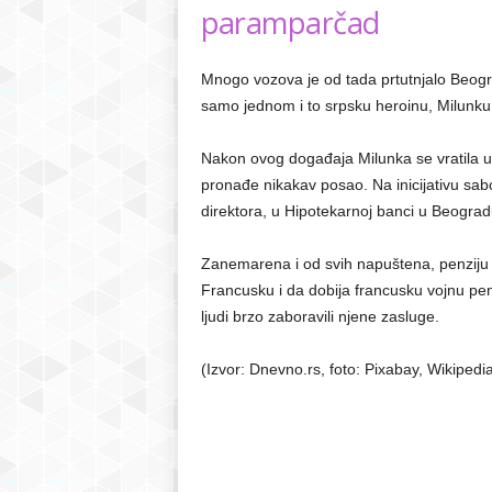
paramparčad
Mnogo vozova je od tada prtutnjalo Beog
samo jednom i to srpsku heroinu, Milunku
Nakon ovog događaja Milunka se vratila u
pronađe nikakav posao. Na inicijativu sabo
direktora, u Hipotekarnoj banci u Beograd
Zanemarena i od svih napuštena, penziju j
Francusku i da dobija francusku vojnu pen
ljudi brzo zaboravili njene zasluge.
(Izvor: Dnevno.rs, foto: Pixabay, Wikipedi