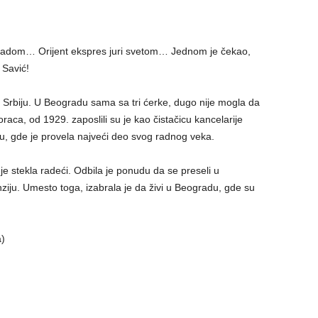
radom… Orijent ekspres juri svetom… Jednom je čekao,
 Savić!
 Srbiju. U Beogradu sama sa tri ćerke, dugo nije mogla da
raca, od 1929. zaposlili su je kao čistačicu kancelarije
u, gde je provela najveći deo svog radnog veka.
e stekla radeći. Odbila je ponudu da se preseli u
ziju. Umesto toga, izabrala je da živi u Beogradu, gde su
a)