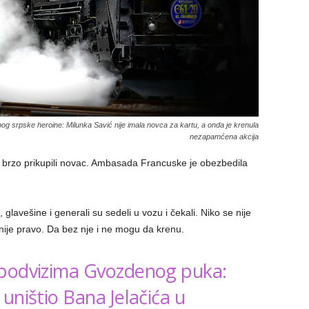
og srpske heroine: Milunka Savić nije imala novca za kartu, a onda je krenula
nezapamćena akcija
su brzo prikupili novac. Ambasada Francuske je obezbedila
, glavešine i generali su sedeli u vozu i čekali. Niko se nije
nije pravo. Da bez nje i ne mogu da krenu.
 podvizima Gvozdenog puka:
uništio Bana Jelačića u