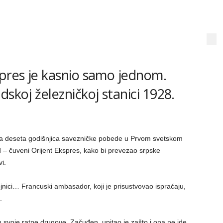
spres je kasnio samo jednom.
dskoj železničkoj stanici 1928.
a deseta godišnjica savezničke pobede u Prvom svetskom
ad – čuveni Orijent Ekspres, kako bi prevezao srpske
i.
 vojnici… Francuski ambasador, koji je prisustvovao ispraćaju,
.
m svoje ratne drugove. Začuđen, upitao je zašto i ona ne ide