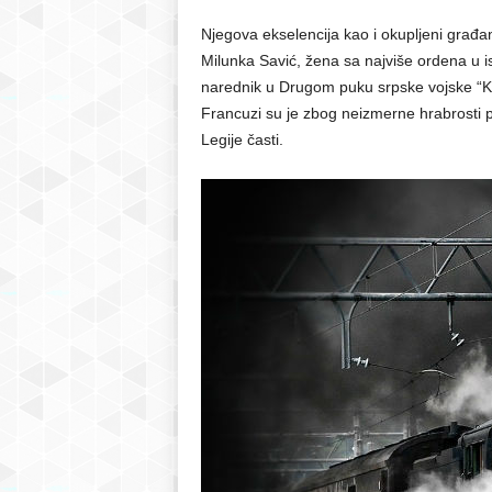
Njegova ekselencija kao i okupljeni građani
Milunka Savić, žena sa najviše ordena u is
narednik u Drugom puku srpske vojske “Knj
Francuzi su je zbog neizmerne hrabrosti p
Legije časti.