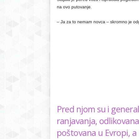
na ovo putovanje.
– Ja za to nemam novca – skromno je odg
Pred njom su i generali
ranjavanja, odlikovan
poštovana u Evropi, a 