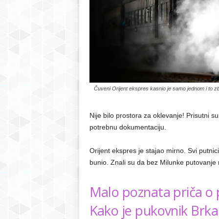
Čuveni Orijent ekspres kasnio je samo jednom i to zb
Nije bilo prostora za oklevanje! Prisutni 
potrebnu dokumentaciju.
Orijent ekspres je stajao mirno. Svi putnici
bunio. Znali su da bez Milunke putovanje 
Malo poznata priča o
Kako je pukovnik Brka 