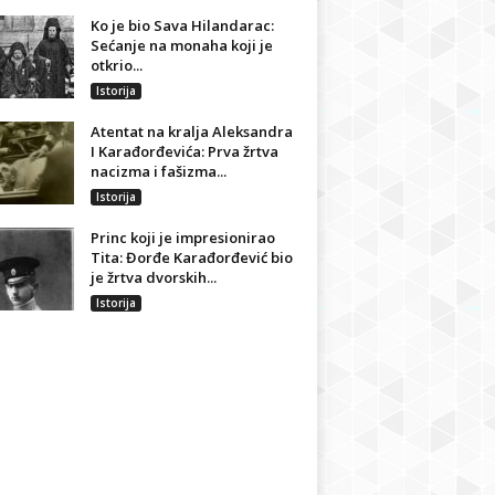
Ko je bio Sava Hilandarac:
Sećanje na monaha koji je
otkrio...
Istorija
Atentat na kralja Aleksandra
I Karađorđevića: Prva žrtva
nacizma i fašizma...
Istorija
Princ koji je impresionirao
Tita: Đorđe Karađorđević bio
je žrtva dvorskih...
Istorija