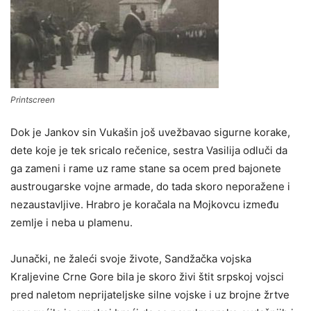
Printscreen
Dok je Jankov sin Vukašin još uvežbavao sigurne korake,
dete koje je tek sricalo rečenice, sestra Vasilija odluči da
ga zameni i rame uz rame stane sa ocem pred bajonete
austrougarske vojne armade, do tada skoro neporažene i
nezaustavljive. Hrabro je koračala na Mojkovcu između
zemlje i neba u plamenu.
Junački, ne žaleći svoje živote, Sandžačka vojska
Kraljevine Crne Gore bila je skoro živi štit srpskoj vojsci
pred naletom neprijateljske silne vojske i uz brojne žrtve