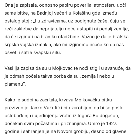
Ona je zapisala, odnosno papiru poverila, atmosferu uoči
same bitke, na Badnjoj večeri u Kolašinu gde između
ostalog stoji: „I u zdravicama, uz podignute čaše, čuju se
reči zakletve da neprijatelju neće ustupiti ni pedalj zemlje,
da će izginuti na braniku otadžbine. Važno je da je bratska
srpska vojska izmakla, ako mi izginemo imaće ko da nas
osveti i satre švapsku silu.”
Vasilija zapisa da su u Mojkovac te noći stigli u svanuće, da
je odmah počela takva borba da su „zemlja i nebo u
plamenu”.
Kako je sudbina zacrtala, krvavu Mojkovačku bitku
preživeo je Janko Vukotić i bio zarobljen, da bi se posle
oslobođenja i ujedinjenja vratio iz logora Boldogason,
dočekan svim počastima i priznanjima. Umro je 1927.
godine i sahranjen je na Novom groblju, desno od glavne