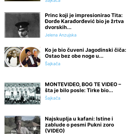
Šajkača
Princ koji je impresionirao Tita:
Đorđe Karađorđević bio je žrtva
dvorskih...
Jelena Anzujska
Ko je bio čuveni Jagodinski čiča:
Ostao bez obe noge u...
Šajkača
MONTEVIDEO, BOG TE VIDEO –
šta je bilo posle: Tirke bio...
Šajkača
Najskuplja u kafani: Istine i
zablude o pesmi Pukni zoro
(VIDEO)