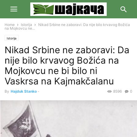
Home
Istorija
Nikad Srbine ne zaboravi: Da nije bilo krvavog Božića
na Mojkovcu ne...
Istorija
Nikad Srbine ne zaboravi: Da
nije bilo krvavog Božića na
Mojkovcu ne bi bilo ni
Vaskrsa na Kajmakčalanu
By
Hajduk Stanko
-
8596
0