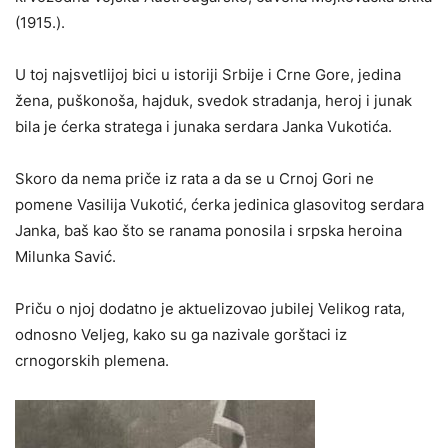
(1915.).
U toj najsvetlijoj bici u istoriji Srbije i Crne Gore, jedina
žena, puškonoša, hajduk, svedok stradanja, heroj i junak
bila je ćerka stratega i junaka serdara Janka Vukotića.
Skoro da nema priče iz rata a da se u Crnoj Gori ne
pomene Vasilija Vukotić, ćerka jedinica glasovitog serdara
Janka, baš kao što se ranama ponosila i srpska heroina
Milunka Savić.
Priču o njoj dodatno je aktuelizovao jubilej Velikog rata,
odnosno Veljeg, kako su ga nazivale gorštaci iz
crnogorskih plemena.