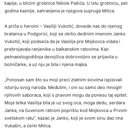
kapije, u blizini grobnice Nikole Pašića. U istu grobnicu, pet
godina kasnije, sahranjena je njegova supruga Milica.
A priča o heroini – Vasiliji Vukotić, dovede nas do njenog
bratanca u Podgorici, koji se okitio dedinim imenom Janko
Vukotić, koji podseća da je Vasilija pre Mojkovca vidala i
prebrojavala ranjenike u balkanskim ratovima. Kao
petnaestogodišnja devojčica dobrovoljno se prijavila u
bolničarke, a uz nju je bila i njena majka.
„Ponosan sam što su moji preci zlatnim slovima ispisivali
istoriju svog naroda. Međutim, i oni su samo deo mnogih
njihovih saboraca, koji s pravom mogu da ponesu taj epitet.
Moja tetka Vasilija bila je uz svog oca, moga dedu, serdara
Janka, na čuvenom ratnom poprištu kod Mojkovca u Prvom
svetskom ratu”, kazao je Janko, koji je svom sinu dao ima
Vukašin, a ćerki Milica.