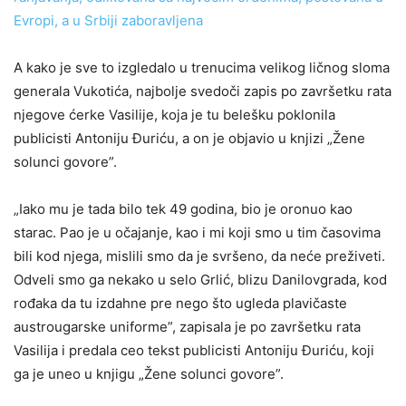
Evropi, a u Srbiji zaboravljena
A kako je sve to izgledalo u trenucima velikog ličnog sloma
generala Vukotića, najbolje svedoči zapis po završetku rata
njegove ćerke Vasilije, koja je tu belešku poklonila
publicisti Antoniju Đuriću, a on je objavio u knjizi „Žene
solunci govore”.
„Iako mu je tada bilo tek 49 godina, bio je oronuo kao
starac. Pao je u očajanje, kao i mi koji smo u tim časovima
bili kod njega, mislili smo da je svršeno, da neće preživeti.
Odveli smo ga nekako u selo Grlić, blizu Danilovgrada, kod
rođaka da tu izdahne pre nego što ugleda plavičaste
austrougarske uniforme”, zapisala je po završetku rata
Vasilija i predala ceo tekst publicisti Antoniju Đuriću, koji
ga je uneo u knjigu „Žene solunci govore”.