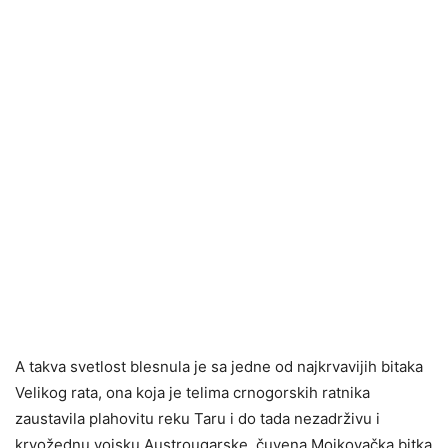
A takva svetlost blesnula je sa jedne od najkrvavijih bitaka
Velikog rata, ona koja je telima crnogorskih ratnika
zaustavila plahovitu reku Taru i do tada nezadrživu i
krvožednu vojsku Austrougarske, čuvena Mojkovačka bitka