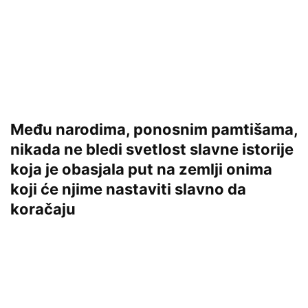
Među narodima, ponosnim pamtišama,
nikada ne bledi svetlost slavne istorije
koja je obasjala put na zemlji onima
koji će njime nastaviti slavno da
koračaju