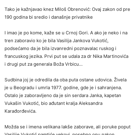
Tako je kažnjavao knez Miloš Obrenović: Ovaj zakon od pre
190 godina bi sredio i današnje privatnike
I imao je po kome, kaže se u Crnoj Gori. A ako je neko i na
tren zaboravio ko je bila Vasilija Jankova Vukotić,
podsećamo da je bila izvanredni poznavalac ruskog i
francuskog jezika. Prvi put se udala za dr Nika Martinovića
i drugi put za generala Boža Vrbicu…
Sudbina joj je odredila da oba puta ostane udovica. Živela
je u Beogradu i umrla 1977. godine, gde je i sahranjena.
Ostalo je zaboravljeno da je sin serdara Janka, kapetan
Vukašin Vukotić, bio ađutant kralja Aleksandra
Karađorđevića.
Možda se i imena velikana lakše zaborave, ali poruke poput
Vasilije Vukotić pamtiće vekovi, posebno onu nakon