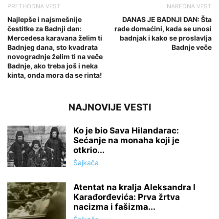
PRETHODNA VEST
NAREDNA VEST
Najlepše i najsmešnije
DANAS JE BADNJI DAN: Šta
čestitke za Badnji dan:
rade domaćini, kada se unosi
Mercedesa karavana želim ti
badnjak i kako se proslavlja
Badnjeg dana, sto kvadrata
Badnje veče
novogradnje želim ti na veče
Badnje, ako treba još i neka
kinta, onda mora da se rinta!
NAJNOVIJE VESTI
Ko je bio Sava Hilandarac:
Sećanje na monaha koji je
otkrio...
Šajkača
Atentat na kralja Aleksandra I
Karađorđevića: Prva žrtva
nacizma i fašizma...