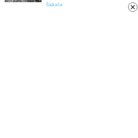
Šajkača
ABOUT US
Negujemo srpsku tradiciju, istoriju, verovanja i običaje
Contact us:
https://www.facebook.com/sajkaca.rs/
FOLLOW US