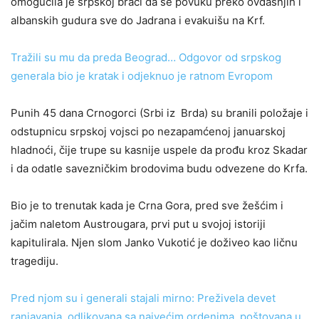
omogućila je srpskoj braći da se povuku preko ovdašnjih i
albanskih gudura sve do Jadrana i evakuišu na Krf.
Tražili su mu da preda Beograd… Odgovor od srpskog
generala bio je kratak i odjeknuo je ratnom Evropom
Punih 45 dana Crnogorci (Srbi iz Brda) su branili položaje i
odstupnicu srpskoj vojsci po nezapamćenoj januarskoj
hladnoći, čije trupe su kasnije uspele da prođu kroz Skadar
i da odatle savezničkim brodovima budu odvezene do Krfa.
Bio je to trenutak kada je Crna Gora, pred sve žešćim i
jačim naletom Austrougara, prvi put u svojoj istoriji
kapitulirala. Njen slom Janko Vukotić je doživeo kao ličnu
tragediju.
Pred njom su i generali stajali mirno: Preživela devet
ranjavanja, odlikovana sa najvećim ordenima, poštovana u