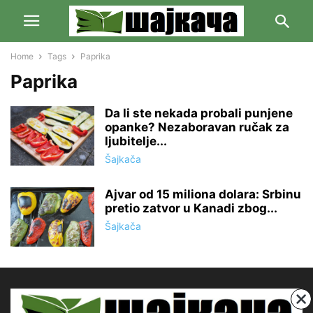
Home
Tags
Paprika
Paprika
Da li ste nekada probali punjene
opanke? Nezaboravan ručak za
ljubitelje...
Šajkača
Ajvar od 15 miliona dolara: Srbinu
pretio zatvor u Kanadi zbog...
Šajkača