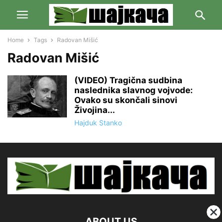
Home
Tags
Radovan Mišić
Radovan Mišić
(VIDEO) Tragična sudbina
naslednika slavnog vojvode:
Ovako su skončali sinovi
Živojina...
Hajduk Stanko
ABOUT US