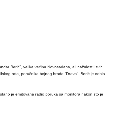
ndar Berić”, velika većina Novosađana, ali nažalost i svih
rilskog rata, poručnika bojnog broda “Drava”. Berić je odbio
estano je emitovana radio poruka sa monitora nakon što je