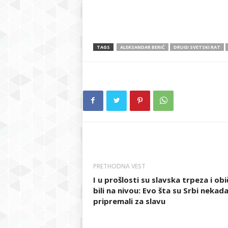
TAGS
ALEKSANDAR BERIĆ
DRUGI SVETSKI RAT
PRETHODNA VEST
I u prošlosti su slavska trpeza i obi
bili na nivou: Evo šta su Srbi nekad
pripremali za slavu