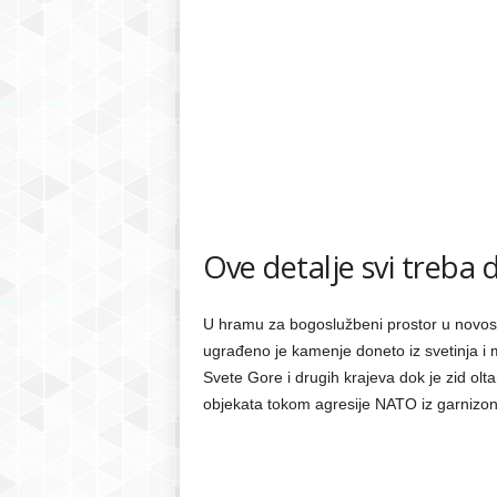
Ove detalje svi treba 
U hramu za bogoslužbeni prostor u novosa
ugrađeno je kamenje doneto iz svetinja i m
Svete Gore i drugih krajeva dok je zid ol
objekata tokom agresije NATO iz garnizo