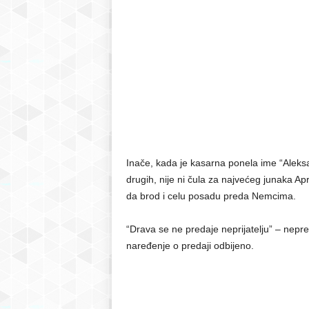
Inače, kada je kasarna ponela ime “Aleksa
drugih, nije ni čula za najvećeg junaka Ap
da brod i celu posadu preda Nemcima.
“Drava se ne predaje neprijatelju” – nepr
naređenje o predaji odbijeno.