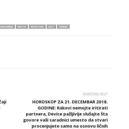
KASARNA
NATO
NOVI SAD
RAT
SRBIJA
NAREDNA VEST
čaji
HOROSKOP ZA 21. DECEMBAR 2018.
a
GODINE: Rakovi nemojte iritirati
partnera, Device pažljivije slušajte šta
govore vaši saradnici umesto da stvari
procenjujete samo na osnovu ličnih