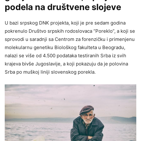
podela na društvene slojeve
U bazi srpskog DNK projekta, koji je pre sedam godina
pokrenulo Društvo srpskih rodoslovaca “Poreklo”, a koji se
sprovodi u saradnji sa Centrom za forenzičku i primenjenu
molekularnu genetiku Biološkog fakulteta u Beogradu,
nalazi se više od 4.500 podataka testiranih Srba iz svih
krajeva bivše Jugoslavije, a koji pokazuju da je polovina
Srba po muškoj liniji slovenskog porekla.