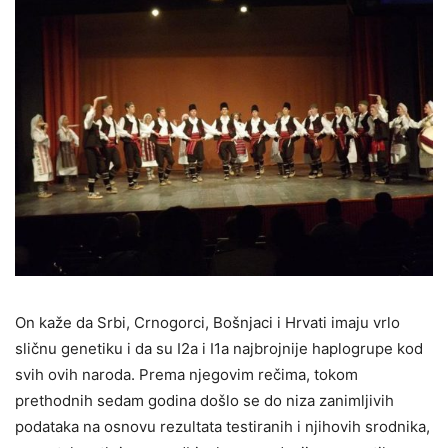
On kaže da Srbi, Crnogorci, Bošnjaci i Hrvati imaju vrlo
sličnu genetiku i da su I2a i I1a najbrojnije haplogrupe kod
svih ovih naroda. Prema njegovim rečima, tokom
prethodnih sedam godina došlo se do niza zanimljivih
podataka na osnovu rezultata testiranih i njihovih srodnika,