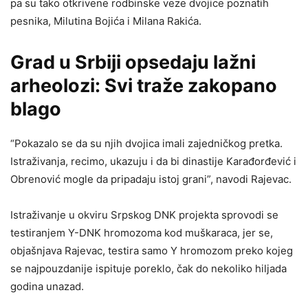
pa su tako otkrivene rodbinske veze dvojice poznatih
pesnika, Milutina Bojića i Milana Rakića.
Grad u Srbiji opsedaju lažni
arheolozi: Svi traže zakopano
blago
“Pokazalo se da su njih dvojica imali zajedničkog pretka.
Istraživanja, recimo, ukazuju i da bi dinastije Karađorđević i
Obrenović mogle da pripadaju istoj grani”, navodi Rajevac.
Istraživanje u okviru Srpskog DNK projekta sprovodi se
testiranjem Y-DNK hromozoma kod muškaraca, jer se,
objašnjava Rajevac, testira samo Y hromozom preko kojeg
se najpouzdanije ispituje poreklo, čak do nekoliko hiljada
godina unazad.