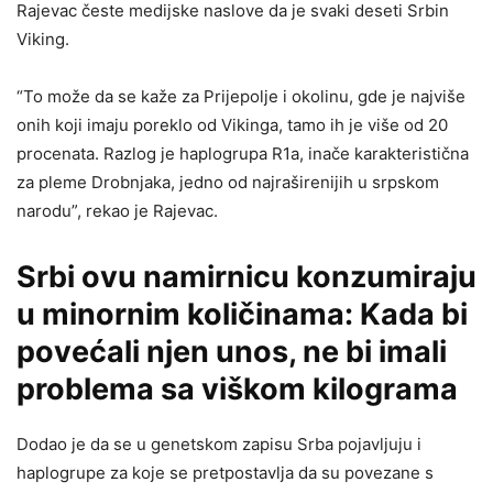
Rajevac česte medijske naslove da je svaki deseti Srbin
Viking.
“To može da se kaže za Prijepolje i okolinu, gde je najviše
onih koji imaju poreklo od Vikinga, tamo ih je više od 20
procenata. Razlog je haplogrupa R1a, inače karakteristična
za pleme Drobnjaka, jedno od najraširenijih u srpskom
narodu”, rekao je Rajevac.
Srbi ovu namirnicu konzumiraju
u minornim količinama: Kada bi
povećali njen unos, ne bi imali
problema sa viškom kilograma
Dodao je da se u genetskom zapisu Srba pojavljuju i
haplogrupe za koje se pretpostavlja da su povezane s