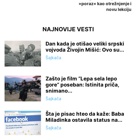
»poraz« kao otrežnjenje i
novu lekciju
NAJNOVIJE VESTI
Dan kada je otišao veliki srpski
vojvoda Živojin Mišić: Ovo su...
Šajkača
Zašto je film “Lepa sela lepo
gore” poseban: Istinita priča,
snimano...
Šajkača
Šta je pisac hteo da kaže: Baba
Miladinka ostavila status na...
Šajkača