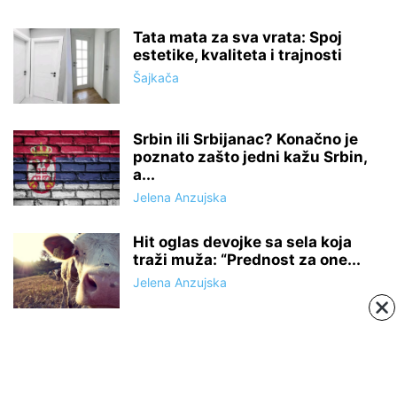
Tata mata za sva vrata: Spoj
estetike, kvaliteta i trajnosti
Šajkača
Srbin ili Srbijanac? Konačno je
poznato zašto jedni kažu Srbin,
a...
Jelena Anzujska
Hit oglas devojke sa sela koja
traži muža: “Prednost za one...
Jelena Anzujska