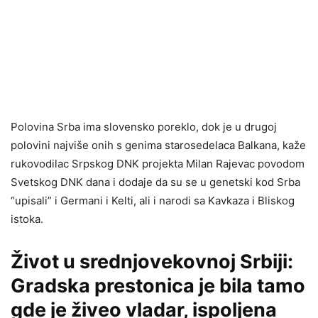
Polovina Srba ima slovensko poreklo, dok je u drugoj
polovini najviše onih s genima starosedelaca Balkana, kaže
rukovodilac Srpskog DNK projekta Milan Rajevac povodom
Svetskog DNK dana i dodaje da su se u genetski kod Srba
“upisali” i Germani i Kelti, ali i narodi sa Kavkaza i Bliskog
istoka.
Život u srednjovekovnoj Srbiji:
Gradska prestonica je bila tamo
gde je živeo vladar, ispoljena