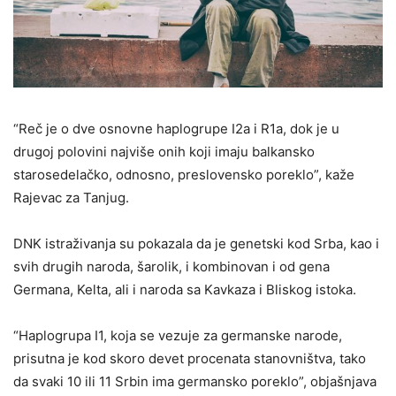
“Reč je o dve osnovne haplogrupe I2a i R1a, dok je u
drugoj polovini najviše onih koji imaju balkansko
starosedelačko, odnosno, preslovensko poreklo”, kaže
Rajevac za Tanjug.
DNK istraživanja su pokazala da je genetski kod Srba, kao i
svih drugih naroda, šarolik, i kombinovan i od gena
Germana, Kelta, ali i naroda sa Kavkaza i Bliskog istoka.
“Haplogrupa I1, koja se vezuje za germanske narode,
prisutna je kod skoro devet procenata stanovništva, tako
da svaki 10 ili 11 Srbin ima germansko poreklo”, objašnjava