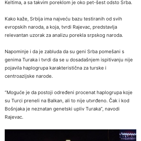
Keltima, a sa takvim poreklom je oko pet-šest odsto Srba.
Kako kaže, Srbija ima najveću bazu testiranih od svih
evropskih naroda, a koja, tvrdi Rajevac, predstavlja
relevantan uzorak za analizu porekla srpskog naroda.
Napominje i da je zabluda da su geni Srba pomešani s
genima Turaka i tvrdi da se u dosadašnjem ispitivanju nije
pojavila haplogrupa karakteristična za turske i
centroazijske narode.
“Moguće je da postoji određeni procenat haplogrupa koje
su Turci preneli na Balkan, ali to nije utvrđeno. Čak i kod
Bošnjaka je neznatan genetski upliv Turaka”, navodi
Rajevac.