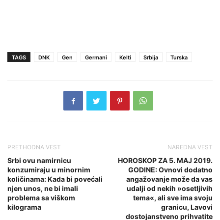
TAGS
DNK
Gen
Germani
Kelti
Srbija
Turska
PRETHODNA VEST
NAREDNA VEST
Srbi ovu namirnicu
HOROSKOP ZA 5. MAJ 2019.
konzumiraju u minornim
GODINE: Ovnovi dodatno
količinama: Kada bi povećali
angažovanje može da vas
njen unos, ne bi imali
udalji od nekih »osetljivih
problema sa viškom
tema«, ali sve ima svoju
kilograma
granicu, Lavovi
dostojanstveno prihvatite