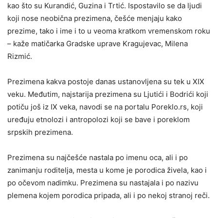
kao što su Kurandić, Guzina i Trtić. Ispostavilo se da ljudi
koji nose neobična prezimena, češće menjaju kako
prezime, tako i ime i to u veoma kratkom vremenskom roku
– kaže matičarka Gradske uprave Kragujevac, Milena
Rizmić.
Prezimena kakva postoje danas ustanovljena su tek u XIX
veku. Međutim, najstarija prezimena su Ljutići i Bodrići koji
potiču još iz IX veka, navodi se na portalu Poreklo.rs, koji
uređuju etnolozi i antropolozi koji se bave i poreklom
srpskih prezimena.
Prezimena su najčešće nastala po imenu oca, ali i po
zanimanju roditelja, mesta u kome je porodica živela, kao i
po očevom nadimku. Prezimena su nastajala i po nazivu
plemena kojem porodica pripada, ali i po nekoj stranoj reči.