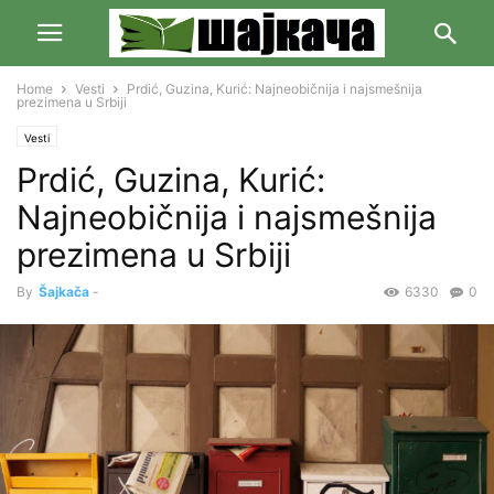
Home
Vesti
Prdić, Guzina, Kurić: Najneobičnija i najsmešnija
prezimena u Srbiji
Vesti
Prdić, Guzina, Kurić:
Najneobičnija i najsmešnija
prezimena u Srbiji
By
Šajkača
-
6330
0