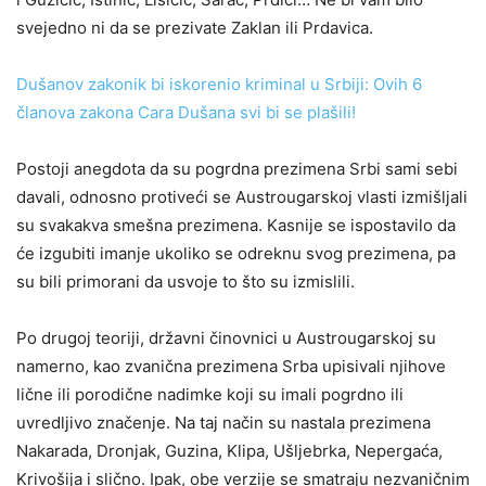
svejedno ni da se prezivate Zaklan ili Prdavica.
Dušanov zakonik bi iskorenio kriminal u Srbiji: Ovih 6
članova zakona Cara Dušana svi bi se plašili!
Postoji anegdota da su pogrdna prezimena Srbi sami sebi
davali, odnosno protiveći se Austrougarskoj vlasti izmišljali
su svakakva smešna prezimena. Kasnije se ispostavilo da
će izgubiti imanje ukoliko se odreknu svog prezimena, pa
su bili primorani da usvoje to što su izmislili.
Po drugoj teoriji, državni činovnici u Austrougarskoj su
namerno, kao zvanična prezimena Srba upisivali njihove
lične ili porodične nadimke koji su imali pogrdno ili
uvredljivo značenje. Na taj način su nastala prezimena
Nakarada, Dronjak, Guzina, Klipa, Ušljebrka, Nepergaća,
Krivošija i slično. Ipak, obe verzije se smatraju nezvaničnim