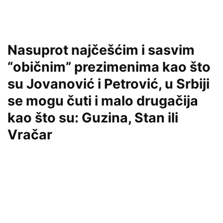
Nasuprot najčešćim i sasvim
“običnim” prezimenima kao što
su Jovanović i Petrović, u Srbiji
se mogu čuti i malo drugačija
kao što su: Guzina, Stan ili
Vračar