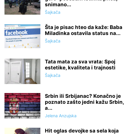
snimano...
Šajkača
Šta je pisac hteo da kaže: Baba
Miladinka ostavila status na...
Šajkača
Tata mata za sva vrata: Spoj
estetike, kvaliteta i trajnosti
Šajkača
Srbin ili Srbijanac? Konačno je
poznato zašto jedni kažu Srbin,
a...
Jelena Anzujska
Hit oglas devojke sa sela koja