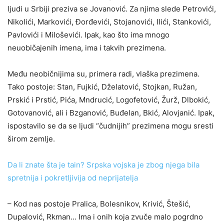
ljudi u Srbiji preziva se Jovanović. Za njima slede Petrovići,
Nikolići, Markovići, Đorđevići, Stojanovići, Ilići, Stankovići,
Pavlovići i Miloševići. Ipak, kao što ima mnogo
neuobičajenih imena, ima i takvih prezimena.
Među neobičnijima su, primera radi, vlaška prezimena.
Tako postoje: Stan, Fujkić, Dželatović, Stojkan, Ružan,
Prskić i Prstić, Pića, Mndrucić, Logofetović, Žurž, Dlbokić,
Gotovanović, ali i Bzganović, Buđelan, Bkić, Alovjanić. Ipak,
ispostavilo se da se ljudi “čudnijih” prezimena mogu sresti
širom zemlje.
Da li znate šta je tain? Srpska vojska je zbog njega bila
spretnija i pokretljivija od neprijatelja
– Kod nas postoje Pralica, Bolesnikov, Krivić, Štešić,
Dupalović, Rkman… Ima i onih koja zvuče malo pogrdno