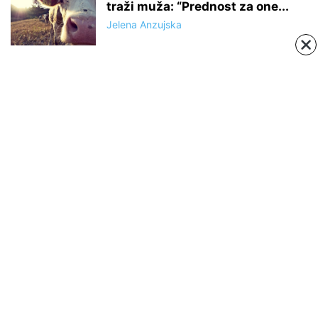
traži muža: “Prednost za one...
Jelena Anzujska
ABOUT US
Negujemo srpsku tradiciju, istoriju, verovanja i običaje
Contact us:
https://www.facebook.com/sajkaca.rs/
FOLLOW US