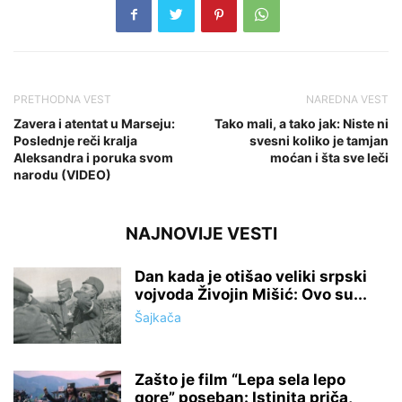
PRETHODNA VEST
NAREDNA VEST
Zavera i atentat u Marseju:
Tako mali, a tako jak: Niste ni
Poslednje reči kralja
svesni koliko je tamjan
Aleksandra i poruka svom
moćan i šta sve leči
narodu (VIDEO)
NAJNOVIJE VESTI
Dan kada je otišao veliki srpski
vojvoda Živojin Mišić: Ovo su...
Šajkača
Zašto je film “Lepa sela lepo
gore” poseban: Istinita priča,