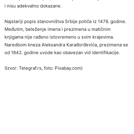
i nisu adekvatno dokazane.
Najstariji popis stanovništva Srbije potiče iz 1476. godine.
Međutim, beleženje imena i prezimena u matičnim
knjigama nije rađeno istovremeno u svim krajevima.
Naredbom kneza Aleksandra Karađorđevića, prezimena se
od 1842. godine uvode kao obavezan vid identifikacije.
(Izvor: Telegraf.rs, foto: Pixabay.com)