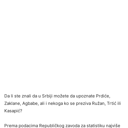
Da li ste znali da u Srbiji možete da upoznate Prdiće,
Zaklane, Agbabe, ali i nekoga ko se preziva Ružan, Trtić ili
Kasapić?
Prema podacima Republičkog zavoda za statistiku najviše