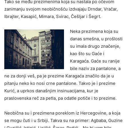
Tako se među prezimenima koja su nastala po očevom
zanimanju svojom neobičnošću izdvajaju Drndar, Vračar,
Ibrajter, Kasapić, Mimara, Svirac, Češljar i Šegrt.
Neka prezimena koja su
danas smešna, u prošlosti
su imala drugo značenje,
kao što su Gaće i
Karagaća. Gaće su ranije
bile naziv za pantalone, a
ne za donji veš, pa je prezime Karagaća značilo da je u
pitanju neko ko nosi crne pantalone. Takvo je i prezime
Kurić, a uprkos današnjim insinuacijama, kur je
praslovenska reč za petla, pa odatle potiče i to prezime.
Neobična su i prezimena poreklom iz Hercegovine, a koja
se mogu čuti i u Srbiji. Takva su na primer: Agbaba, Guzine
i Guzičić, Istinić, Lisičić, Šarac, Prdići… Ne bi vam bilo