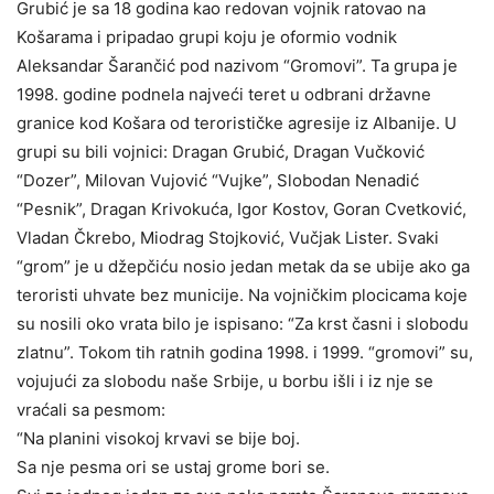
Grubić je sa 18 godina kao redovan vojnik ratovao na
Košarama i pripadao grupi koju je oformio vodnik
Aleksandar Šarančić pod nazivom “Gromovi”. Ta grupa je
1998. godine podnela najveći teret u odbrani državne
granice kod Košara od terorističke agresije iz Albanije. U
grupi su bili vojnici: Dragan Grubić, Dragan Vučković
“Dozer”, Milovan Vujović “Vujke”, Slobodan Nenadić
“Pesnik”, Dragan Krivokuća, Igor Kostov, Goran Cvetković,
Vladan Čkrebo, Miodrag Stojković, Vučjak Lister. Svaki
“grom” je u džepčiću nosio jedan metak da se ubije ako ga
teroristi uhvate bez municije. Na vojničkim plocicama koje
su nosili oko vrata bilo je ispisano: “Za krst časni i slobodu
zlatnu”. Tokom tih ratnih godina 1998. i 1999. “gromovi” su,
vojujući za slobodu naše Srbije, u borbu išli i iz nje se
vraćali sa pesmom:
“Na planini visokoj krvavi se bije boj.
Sa nje pesma ori se ustaj grome bori se.