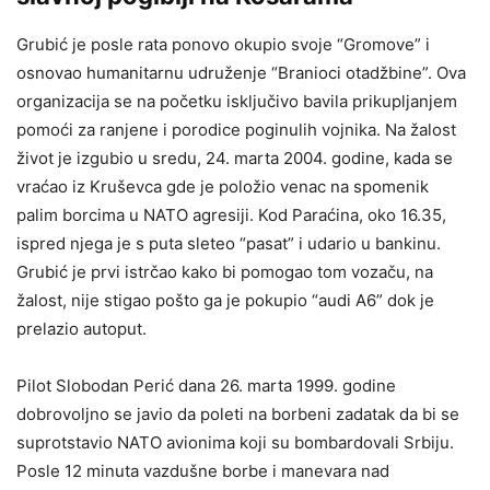
Grubić je posle rata ponovo okupio svoje “Gromove” i
osnovao humanitarnu udruženje “Branioci otadžbine”. Ova
organizacija se na početku isključivo bavila prikupljanjem
pomoći za ranjene i porodice poginulih vojnika. Na žalost
život je izgubio u sredu, 24. marta 2004. godine, kada se
vraćao iz Kruševca gde je položio venac na spomenik
palim borcima u NATO agresiji. Kod Paraćina, oko 16.35,
ispred njega je s puta sleteo “pasat” i udario u bankinu.
Grubić je prvi istrčao kako bi pomogao tom vozaču, na
žalost, nije stigao pošto ga je pokupio “audi A6” dok je
prelazio autoput.
Pilot Slobodan Perić dana 26. marta 1999. godine
dobrovoljno se javio da poleti na borbeni zadatak da bi se
suprotstavio NATO avionima koji su bombardovali Srbiju.
Posle 12 minuta vazdušne borbe i manevara nad