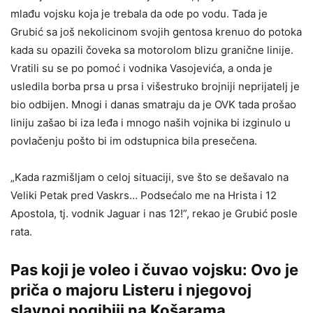
mlađu vojsku koja je trebala da ode po vodu. Tada je
Grubić sa još nekolicinom svojih gentosa krenuo do potoka
kada su opazili čoveka sa motorolom blizu granične linije.
Vratili su se po pomoć i vodnika Vasojevića, a onda je
usledila borba prsa u prsa i višestruko brojniji neprijatelj je
bio odbijen. Mnogi i danas smatraju da je OVK tada prošao
liniju zašao bi iza leđa i mnogo naših vojnika bi izginulo u
povlačenju pošto bi im odstupnica bila presečena.
„Kada razmišljam o celoj situaciji, sve što se dešavalo na
Veliki Petak pred Vaskrs… Podsećalo me na Hrista i 12
Apostola, tj. vodnik Jaguar i nas 12!”, rekao je Grubić posle
rata.
Pas koji je voleo i čuvao vojsku: Ovo je
priča o majoru Listeru i njegovoj
slavnoj pogibiji na Košarama