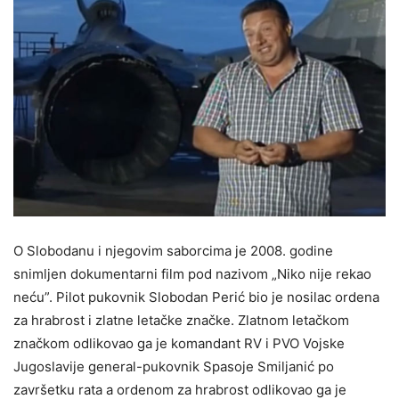
O Slobodanu i njegovim saborcima je 2008. godine
snimljen dokumentarni film pod nazivom „Niko nije rekao
neću”. Pilot pukovnik Slobodan Perić bio je nosilac ordena
za hrabrost i zlatne letačke značke. Zlatnom letačkom
značkom odlikovao ga je komandant RV i PVO Vojske
Jugoslavije general-pukovnik Spasoje Smiljanić po
završetku rata a ordenom za hrabrost odlikovao ga je