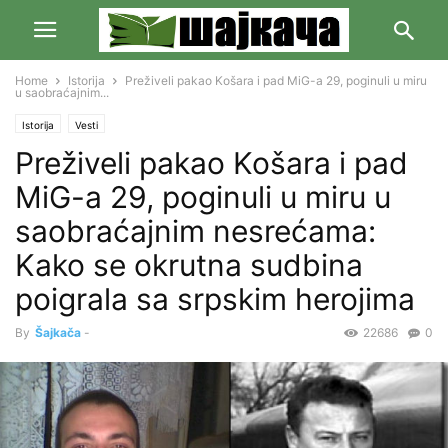
Home
Istorija
Preživeli pakao Košara i pad MiG-a 29, poginuli u miru
u saobraćajnim...
Istorija
Vesti
Preživeli pakao Košara i pad
MiG-a 29, poginuli u miru u
saobraćajnim nesrećama:
Kako se okrutna sudbina
poigrala sa srpskim herojima
By
Šajkača
-
22686
0