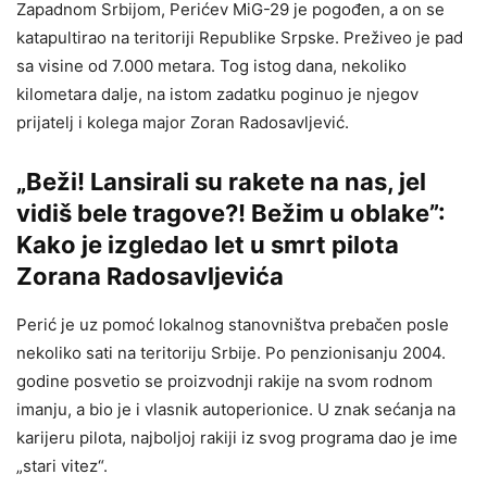
Zapadnom Srbijom, Perićev MiG-29 je pogođen, a on se
katapultirao na teritoriji Republike Srpske. Preživeo je pad
sa visine od 7.000 metara. Tog istog dana, nekoliko
kilometara dalje, na istom zadatku poginuo je njegov
prijatelj i kolega major Zoran Radosavljević.
„Beži! Lansirali su rakete na nas, jel
vidiš bele tragove?! Bežim u oblake”:
Kako je izgledao let u smrt pilota
Zorana Radosavljevića
Perić je uz pomoć lokalnog stanovništva prebačen posle
nekoliko sati na teritoriju Srbije. Po penzionisanju 2004.
godine posvetio se proizvodnji rakije na svom rodnom
imanju, a bio je i vlasnik autoperionice. U znak sećanja na
karijeru pilota, najboljoj rakiji iz svog programa dao je ime
„stari vitez“.