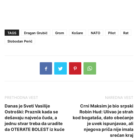
TAGS
Dragan Grubić
Grom
Košare
NATO
Pilot
Rat
Slobodan Perić
PRETHODNA VEST
NAREDNA VEST
Danas je Sveti Vasilije
Crni Maksim je bio srpski
Ostroški: Praznik kada se
Robin Hud: Ulivao je strah
dešavaju najveća čuda, a
kod bogataša, dato obećanje
jednu stvar treba da uradite
je uvek ispunjavao, ali
da OTERATE BOLEST iz kuće
njegova priča nije imala
srećan kraj