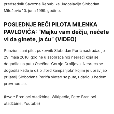
predsednik Savezne Republike Jugoslavije Slobodan
Milošević 10. juna 1999. godine.
POSLEDNJE REČI PILOTA MILENKA
PAVLOVIĆA: “Majku vam dečju, nećete
vi da ginete, ja ću” (VIDEO)
Penzionisani pilot pukovnik Slobodan Perić nastradao je
29. maja 2010. godine u saobraćajnoj nesreći koja se
dogodila na putu Osečina-Gornje Crniljevo. Nesreća se
dogodila kada je džip „ford kampanjola“ kojim je upravljao
prijatelj Slobodana Perića sleteo sa puta, udario u bedem i
prevrnuo se.
(Izvor: Branioci otadžbine, Wikipedia, Foto: Branioci
otadžbine, Youtube)