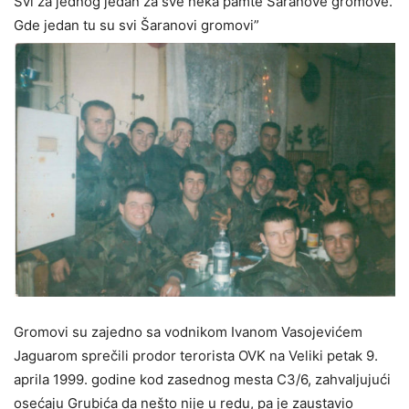
Svi za jednog jedan za sve neka pamte Šaranove gromove.
Gde jedan tu su svi Šaranovi gromovi”
Gromovi su zajedno sa vodnikom Ivanom Vasojevićem
Jaguarom sprečili prodor terorista OVK na Veliki petak 9.
aprila 1999. godine kod zasednog mesta C3/6, zahvaljujući
osećaju Grubića da nešto nije u redu, pa je zaustavio