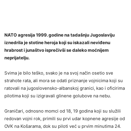
NATO agresija 1999. godine na tadašnju Jugoslaviju
iznedrila je stotine heroja koji su iskazali neviđenu
hrabrost i junaštvo isprečivši se daleko moćnijem
neprijatelju.
Svima je bilo teško, svako je na svoj način osetio sve
strahote rata, ali mora se odati priznanje vojnicima koji su
ratovali na jugoslovensko-albanskoj granici, kao i oficirima
pilotima koji su izigravali glinene golubove na nebu.
Graničari, odnosno momci od 18, 19 godina koji su služili
redovan vojni rok, primili su prvi udar kopnene agresije od
OVK na Košarama, dok su piloti već u prvim minutima 24.