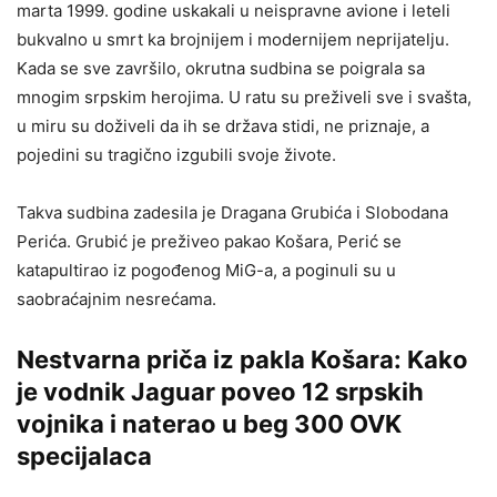
marta 1999. godine uskakali u neispravne avione i leteli
bukvalno u smrt ka brojnijem i modernijem neprijatelju.
Kada se sve završilo, okrutna sudbina se poigrala sa
mnogim srpskim herojima. U ratu su preživeli sve i svašta,
u miru su doživeli da ih se država stidi, ne priznaje, a
pojedini su tragično izgubili svoje živote.
Takva sudbina zadesila je Dragana Grubića i Slobodana
Perića. Grubić je preživeo pakao Košara, Perić se
katapultirao iz pogođenog MiG-a, a poginuli su u
saobraćajnim nesrećama.
Nestvarna priča iz pakla Košara: Kako
je vodnik Jaguar poveo 12 srpskih
vojnika i naterao u beg 300 OVK
specijalaca