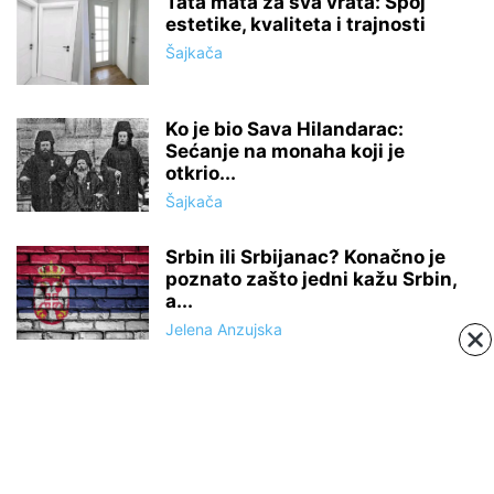
Tata mata za sva vrata: Spoj
estetike, kvaliteta i trajnosti
Šajkača
Ko je bio Sava Hilandarac:
Sećanje na monaha koji je
otkrio...
Šajkača
Srbin ili Srbijanac? Konačno je
poznato zašto jedni kažu Srbin,
a...
Jelena Anzujska