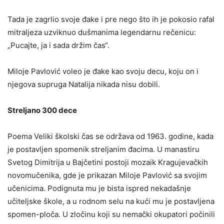
Tada je zagrlio svoje đake i pre nego što ih je pokosio rafal
mitraljeza uzviknuo dušmanima legendarnu rečenicu:
„Pucajte, ja i sada držim čas“.
Miloje Pavlović voleo je đake kao svoju decu, koju on i
njegova supruga Natalija nikada nisu dobili.
Streljano 300 dece
Poema Veliki školski čas se održava od 1963. godine, kada
je postavljen spomenik streljanim đacima. U manastiru
Svetog Dimitrija u Bajčetini postoji mozaik Kragujevačkih
novomučenika, gde je prikazan Miloje Pavlović sa svojim
učenicima. Podignuta mu je bista ispred nekadašnje
učiteljske škole, a u rodnom selu na kući mu je postavljena
spomen-ploča. U zločinu koji su nemački okupatori počinili