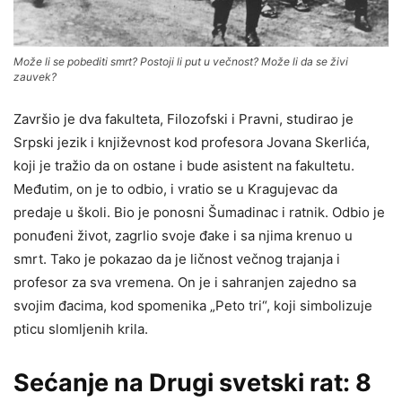
Može li se pobediti smrt? Postoji li put u večnost? Može li da se živi
zauvek?
Završio je dva fakulteta, Filozofski i Pravni, studirao je
Srpski jezik i književnost kod profesora Jovana Skerlića,
koji je tražio da on ostane i bude asistent na fakultetu.
Međutim, on je to odbio, i vratio se u Kragujevac da
predaje u školi. Bio je ponosni Šumadinac i ratnik. Odbio je
ponuđeni život, zagrlio svoje đake i sa njima krenuo u
smrt. Tako je pokazao da je ličnost večnog trajanja i
profesor za sva vremena. On je i sahranjen zajedno sa
svojim đacima, kod spomenika „Peto tri“, koji simbolizuje
pticu slomljenih krila.
Sećanje na Drugi svetski rat: 8