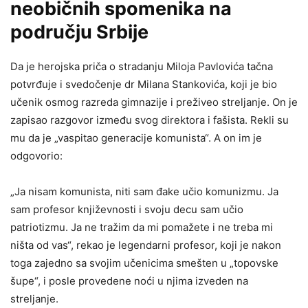
neobičnih spomenika na
području Srbije
Da je herojska priča o stradanju Miloja Pavlovića tačna
potvrđuje i svedočenje dr Milana Stankovića, koji je bio
učenik osmog razreda gimnazije i preživeo streljanje. On je
zapisao razgovor između svog direktora i fašista. Rekli su
mu da je „vaspitao generacije komunista“. A on im je
odgovorio:
„Ja nisam komunista, niti sam đake učio komunizmu. Ja
sam profesor književnosti i svoju decu sam učio
patriotizmu. Ja ne tražim da mi pomažete i ne treba mi
ništa od vas“, rekao je legendarni profesor, koji je nakon
toga zajedno sa svojim učenicima smešten u „topovske
šupe“, i posle provedene noći u njima izveden na
streljanje.