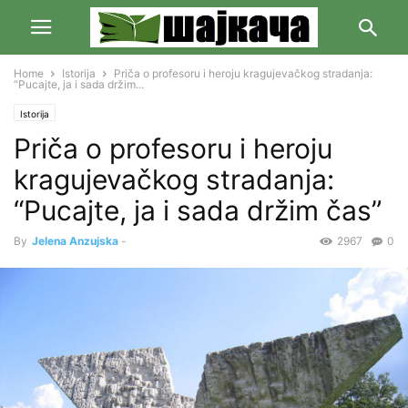
Home
Istorija
Priča o profesoru i heroju kragujevačkog stradanja:
“Pucajte, ja i sada držim...
Istorija
Priča o profesoru i heroju
kragujevačkog stradanja:
“Pucajte, ja i sada držim čas”
By
Jelena Anzujska
-
2967
0