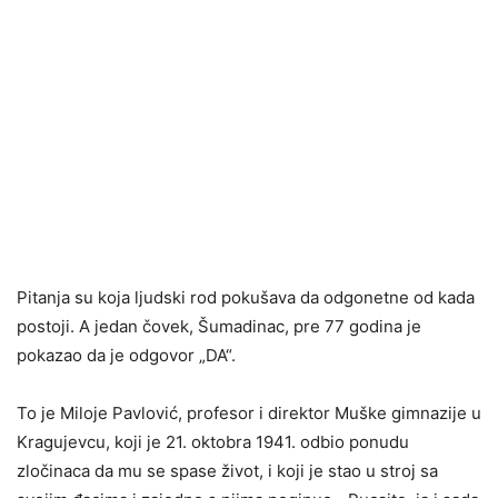
Pitanja su koja ljudski rod pokušava da odgonetne od kada
postoji. A jedan čovek, Šumadinac, pre 77 godina je
pokazao da je odgovor „DA“.
To je Miloje Pavlović, profesor i direktor Muške gimnazije u
Kragujevcu, koji je 21. oktobra 1941. odbio ponudu
zločinaca da mu se spase život, i koji je stao u stroj sa