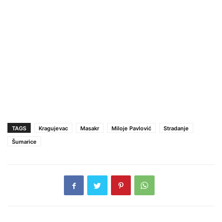
TAGS
Kragujevac
Masakr
Miloje Pavlović
Stradanje
Šumarice