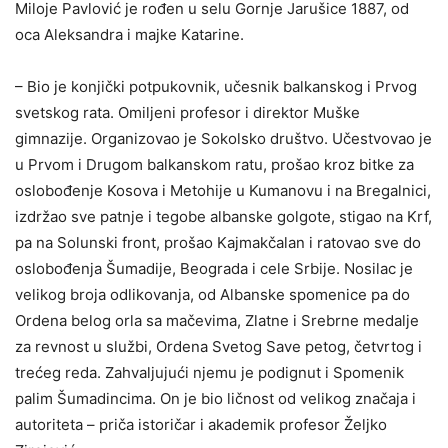
Miloje Pavlović je rođen u selu Gornje Jarušice 1887, od
oca Aleksandra i majke Katarine.
– Bio je konjički potpukovnik, učesnik balkanskog i Prvog
svetskog rata. Omiljeni profesor i direktor Muške
gimnazije. Organizovao je Sokolsko društvo. Učestvovao je
u Prvom i Drugom balkanskom ratu, prošao kroz bitke za
oslobođenje Kosova i Metohije u Kumanovu i na Bregalnici,
izdržao sve patnje i tegobe albanske golgote, stigao na Krf,
pa na Solunski front, prošao Kajmakčalan i ratovao sve do
oslobođenja Šumadije, Beograda i cele Srbije. Nosilac je
velikog broja odlikovanja, od Albanske spomenice pa do
Ordena belog orla sa mačevima, Zlatne i Srebrne medalje
za revnost u službi, Ordena Svetog Save petog, četvrtog i
trećeg reda. Zahvaljujući njemu je podignut i Spomenik
palim Šumadincima. On je bio ličnost od velikog značaja i
autoriteta – priča istoričar i akademik profesor Željko