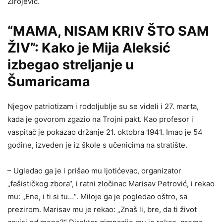
Zirojević.
“MAMA, NISAM KRIV ŠTO SAM
ŽIV”: Kako je Mija Aleksić
izbegao streljanje u
Šumaricama
Njegov patriotizam i rodoljublje su se videli i 27. marta,
kada je govorom zgazio na Trojni pakt. Kao profesor i
vaspitač je pokazao držanje 21. oktobra 1941. Imao je 54
godine, izveden je iz škole s učenicima na stratište.
– Ugledao ga je i prišao mu ljotićevac, organizator
„fašističkog zbora“, i ratni zločinac Marisav Petrović, i rekao
mu: „Ene, i ti si tu…“. Miloje ga je pogledao oštro, sa
prezirom. Marisav mu je rekao: „Znaš li, bre, da ti život