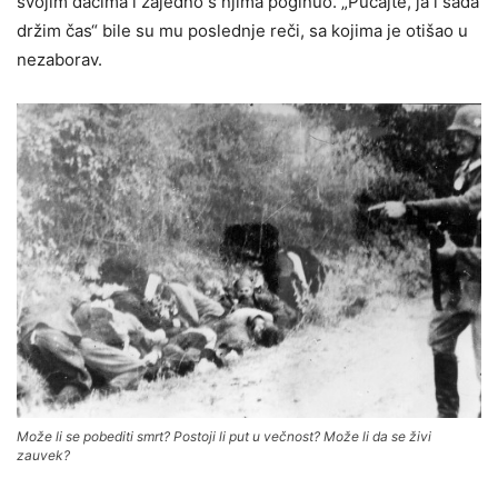
svojim đacima i zajedno s njima poginuo. „Pucajte, ja i sada
držim čas“ bile su mu poslednje reči, sa kojima je otišao u
nezaborav.
Može li se pobediti smrt? Postoji li put u večnost? Može li da se živi
zauvek?