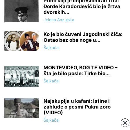
Princ koji je impresionirao Tita:
Đorđe Karađorđević bio je žrtva
dvorskih...
Jelena Anzujska
Ko je bio čuveni Jagodinski čiča:
Ostao bez obe noge u...
Šajkača
MONTEVIDEO, BOG TE VIDEO –
šta je bilo posle: Tirke bio...
Šajkača
Najskuplja u kafani: Istine i
zablude o pesmi Pukni zoro
(VIDEO)
Šajkača