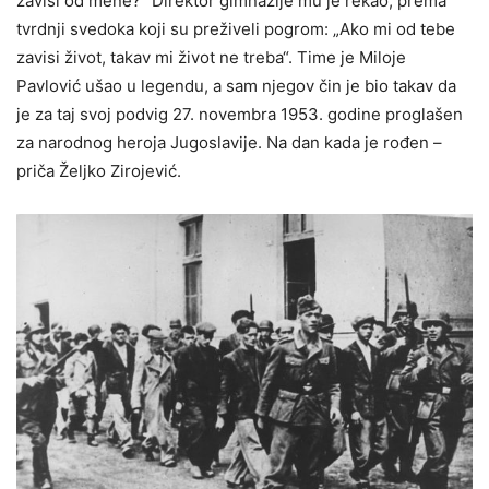
zavisi od mene?“ Direktor gimnazije mu je rekao, prema
tvrdnji svedoka koji su preživeli pogrom: „Ako mi od tebe
zavisi život, takav mi život ne treba“. Time je Miloje
Pavlović ušao u legendu, a sam njegov čin je bio takav da
je za taj svoj podvig 27. novembra 1953. godine proglašen
za narodnog heroja Jugoslavije. Na dan kada je rođen –
priča Željko Zirojević.