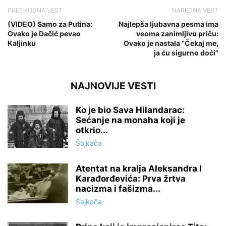
PRETHODNA VEST
NAREDNA VEST
(VIDEO) Samo za Putina:
Najlepša ljubavna pesma ima
Ovako je Dačić pevao
veoma zanimljivu priču:
Kaljinku
Ovako je nastala “Čekaj me,
ja ću sigurno doći”
NAJNOVIJE VESTI
Ko je bio Sava Hilandarac:
Sećanje na monaha koji je
otkrio...
Šajkača
Atentat na kralja Aleksandra I
Karađorđevića: Prva žrtva
nacizma i fašizma...
Šajkača