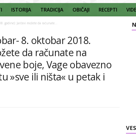
I
ISTORIJA
TRADICIJA
OBIČAJI
RECEPTI
VID
18. godine): Jarčevi možete da računate...
N
obar- 8. oktobar 2018.
ožete da računate na
crvene boje, Vage obavezno
u »sve ili ništa« u petak i
VES