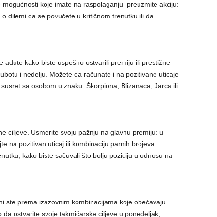
 mogućnosti koje imate na raspolaganju, preuzmite akciju:
 o dilemi da se povučete u kritičnom trenutku ili da
.
 adute kako biste uspešno ostvarili premiju ili prestižne
botu i nedelju. Možete da računate i na pozitivane uticaje
 susret sa osobom u znaku: Škorpiona, Blizanaca, Jarca ili
e ciljeve. Usmerite svoju pažnju na glavnu premiju: u
e na pozitivan uticaj ili kombinaciju parnih brojeva.
nutku, kako biste sačuvali što bolju poziciju u odnosu na
tisani ste prema izazovnim kombinacijama koje obećavaju
o da ostvarite svoje takmičarske ciljeve u ponedeljak,