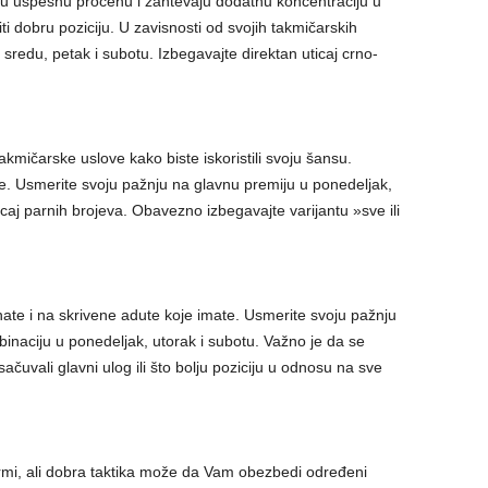
ju uspešnu procenu i zahtevaju dodatnu koncentraciju u
biti dobru poziciju. U zavisnosti od svojih takmičarskih
 sredu, petak i subotu. Izbegavajte direktan uticaj crno-
akmičarske uslove kako biste iskoristili svoju šansu.
e. Usmerite svoju pažnju na glavnu premiju u ponedeljak,
icaj parnih brojeva. Obavezno izbegavajte varijantu »sve ili
te i na skrivene adute koje imate. Usmerite svoju pažnju
binaciju u ponedeljak, utorak i subotu. Važno je da se
ačuvali glavni ulog ili što bolju poziciju u odnosu na sve
ormi, ali dobra taktika može da Vam obezbedi određeni