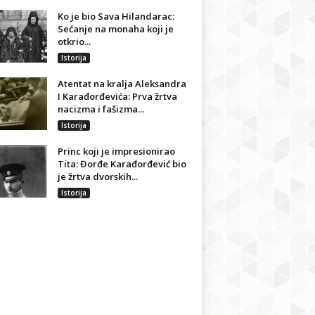
Ko je bio Sava Hilandarac:
Sećanje na monaha koji je
otkrio...
Istorija
Atentat na kralja Aleksandra
I Karađorđevića: Prva žrtva
nacizma i fašizma...
Istorija
Princ koji je impresionirao
Tita: Đorđe Karađorđević bio
je žrtva dvorskih...
Istorija