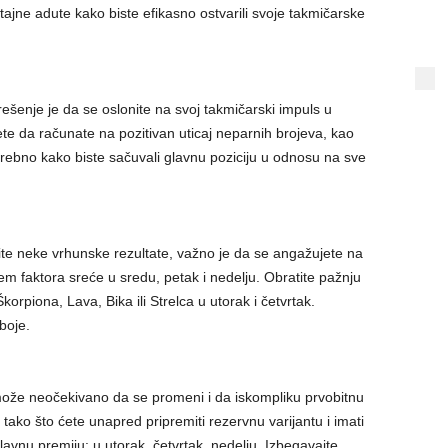
 tajne adute kako biste efikasno ostvarili svoje takmičarske
 rešenje je da se oslonite na svoj takmičarski impuls u
te da računate na pozitivan uticaj neparnih brojeva, kao
trebno kako biste sačuvali glavnu poziciju u odnosu na sve
arite neke vrhunske rezultate, važno je da se angažujete na
jem faktora sreće u sredu, petak i nedelju. Obratite pažnju
rpiona, Lava, Bika ili Strelca u utorak i četvrtak.
boje.
može neočekivano da se promeni i da iskompliku prvobitnu
tako što ćete unapred pripremiti rezervnu varijantu i imati
avnu premiju: u utorak, četvrtak, nedelju. Izbegavajte