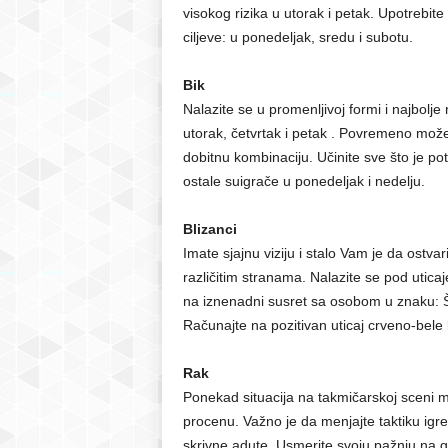
visokog rizika u utorak i petak. Upotrebite
ciljeve: u ponedeljak, sredu i subotu.
Bik
Nalazite se u promenljivoj formi i najbolje
utorak, četvrtak i petak . Povremeno može
dobitnu kombinaciju. Učinite sve što je po
ostale suigrače u ponedeljak i nedelju.
Blizanci
Imate sjajnu viziju i stalo Vam je da ostv
različitim stranama. Nalazite se pod utica
na iznenadni susret sa osobom u znaku: Ško
Računajte na pozitivan uticaj crveno-bele 
Rak
Ponekad situacija na takmičarskoj sceni 
procenu. Važno je da menjajte taktiku igre 
skrivne adute. Usmerite svoju pažnju na gl