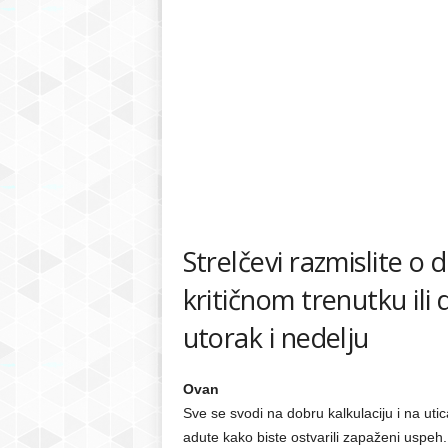
Strelčevi razmislite o 
kritičnom trenutku ili 
utorak i nedelju
Ovan
Sve se svodi na dobru kalkulaciju i na uti
adute kako biste ostvarili zapaženi uspeh