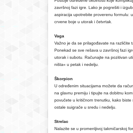
Postoje određene okolnosti koje kompliku
završnoj fazi igre. Lako je pogrešiti i izgu
aspiracija upotrebite proverenu formulu: u
crvene boje u utorak i četvrtak.
Vaga
Važno je da se prilagođavate na različite t
Ponekad se sve rešava u završnoj fazi igr
utorak i subotu. Računajte na pozitivan ut
ništa« u petak i nedelju.
Škorpion
U određenim situacijama možete da računa
na glavnu premiju i tipujte na dobitnu kom
povučete u kritičnom trenutku, kako biste s
ostale suigrače u sredu i nedelju.
Strelac
Nalazite se u promenljivoj takmičarskoj f