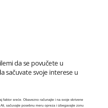
dilemi da se povučete u
da sačuvate svoje interese u
caj faktor sreće. Obavezno računajte i na svoje skrivene
. Ali, sačuvajte posebnu meru opreza i izbegavajte zonu