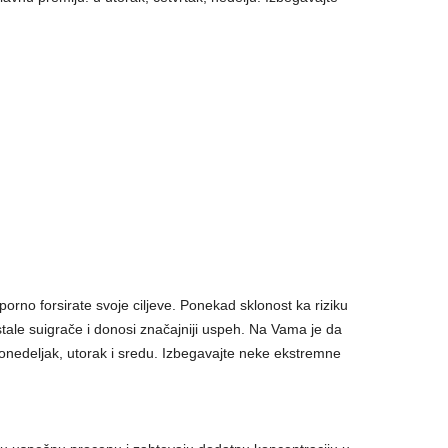
uporno forsirate svoje ciljeve. Ponekad sklonost ka riziku
tale suigrače i donosi značajniji uspeh. Na Vama je da
onedeljak, utorak i sredu. Izbegavajte neke ekstremne