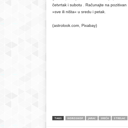
četvrtak i subotu . Računajte na pozitivan
»sve ili ništa« u sredu i petak.
(astrolook.com, Pixabay)
TAGS
HOROSKOP
JARAC
SREĆA
STRELAC