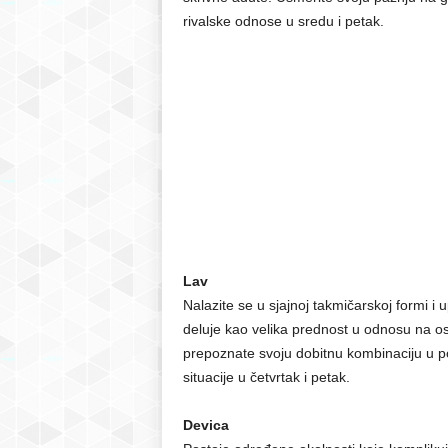
rivalske odnose u sredu i petak.
Lav
Nalazite se u sjajnoj takmičarskoj formi i 
deluje kao velika prednost u odnosu na os
prepoznate svoju dobitnu kombinaciju u p
situacije u četvrtak i petak.
Devica