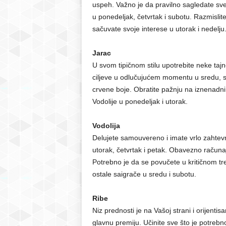
uspeh. Važno je da pravilno sagledate sve
u ponedeljak, četvrtak i subotu. Razmislite
sačuvate svoje interese u utorak i nedelju
Jarac
U svom tipičnom stilu upotrebite neke tajne
ciljeve u odlučujućem momentu u sredu, su
crvene boje. Obratite pažnju na iznenadni
Vodolije u ponedeljak i utorak.
Vodolija
Delujete samouvereno i imate vrlo zahtevn
utorak, četvrtak i petak. Obavezno računajt
Potrebno je da se povučete u kritičnom tre
ostale saigrače u sredu i subotu.
Ribe
Niz prednosti je na Vašoj strani i orijen
glavnu premiju. Učinite sve što je potrebn