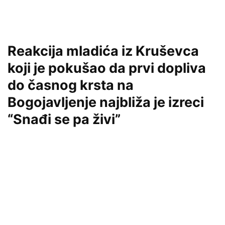
Reakcija mladića iz Kruševca
koji je pokušao da prvi dopliva
do časnog krsta na
Bogojavljenje najbliža je izreci
“Snađi se pa živi”