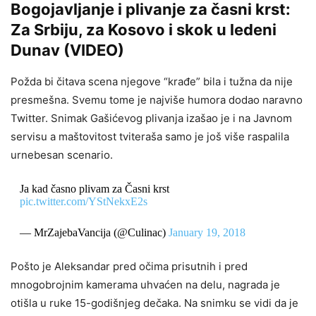
Bogojavljanje i plivanje za časni krst:
Za Srbiju, za Kosovo i skok u ledeni
Dunav (VIDEO)
Požda bi čitava scena njegove “krađe” bila i tužna da nije
presmešna. Svemu tome je najviše humora dodao naravno
Twitter. Snimak Gašićevog plivanja izašao je i na Javnom
servisu a maštovitost tviteraša samo je još više raspalila
urnebesan scenario.
Ja kad časno plivam za Časni krst
pic.twitter.com/YStNekxE2s
— MrZajebaVancija (@Culinac)
January 19, 2018
Pošto je Aleksandar pred očima prisutnih i pred
mnogobrojnim kamerama uhvaćen na delu, nagrada je
otišla u ruke 15-godišnjeg dečaka. Na snimku se vidi da je