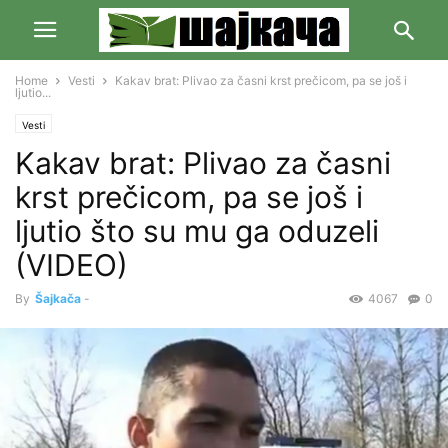
Home
Vesti
Kakav brat: Plivao za časni krst prečicom, pa se još i
ljutio...
Vesti
Kakav brat: Plivao za časni
krst prečicom, pa se još i
ljutio što su mu ga oduzeli
(VIDEO)
By
Šajkača
-
4067
0