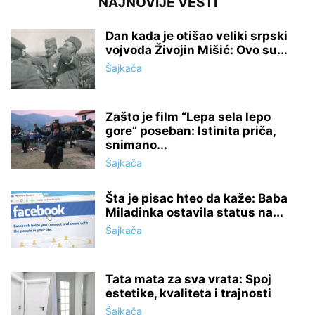
NAJNOVIJE VESTI
Dan kada je otišao veliki srpski
vojvoda Živojin Mišić: Ovo su...
Šajkača
Zašto je film “Lepa sela lepo
gore” poseban: Istinita priča,
snimano...
Šajkača
Šta je pisac hteo da kaže: Baba
Miladinka ostavila status na...
Šajkača
Tata mata za sva vrata: Spoj
estetike, kvaliteta i trajnosti
Šajkača