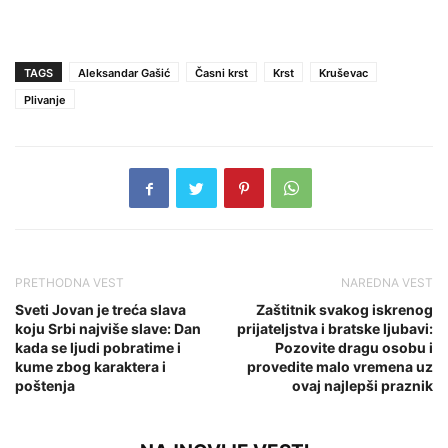
TAGS
Aleksandar Gašić
Časni krst
Krst
Kruševac
Plivanje
PRETHODNA VEST
NAREDNA VEST
Sveti Jovan je treća slava
Zaštitnik svakog iskrenog
koju Srbi najviše slave: Dan
prijateljstva i bratske ljubavi:
kada se ljudi pobratime i
Pozovite dragu osobu i
kume zbog karaktera i
provedite malo vremena uz
poštenja
ovaj najlepši praznik