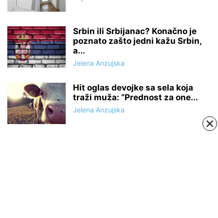
Srbin ili Srbijanac? Konačno je
poznato zašto jedni kažu Srbin,
a...
Jelena Anzujska
Hit oglas devojke sa sela koja
traži muža: “Prednost za one...
Jelena Anzujska