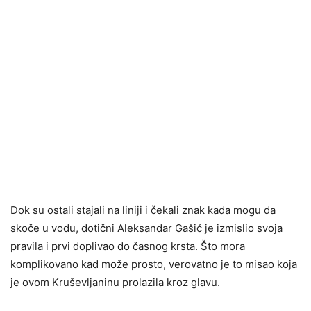
Dok su ostali stajali na liniji i čekali znak kada mogu da
skoče u vodu, dotični Aleksandar Gašić je izmislio svoja
pravila i prvi doplivao do časnog krsta. Što mora
komplikovano kad može prosto, verovatno je to misao koja
je ovom Kruševljaninu prolazila kroz glavu.