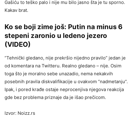
Gašiću to teško palo i nije mu bilo jasno šta je tu sporno.
Kakav brat.
Ko se boji zime još: Putin na minus 6
stepeni zaronio u ledeno jezero
(VIDEO)
“Tehnički gledano, nije prekršio nijedno pravilo” jedan je
od komentara na Twitteru. Realno gledano – nije. Osim
toga što je moralno sebe unazadio, nema nekakvih
posebnih pravila diskvalifikacije u ovakvom “nadmetanju”.
Ipak, i pored krađe ostaje neprocenjiva njegova reakcija
gde bez problema priznaje da je išao prečicom.
Izvor: Noizz.rs