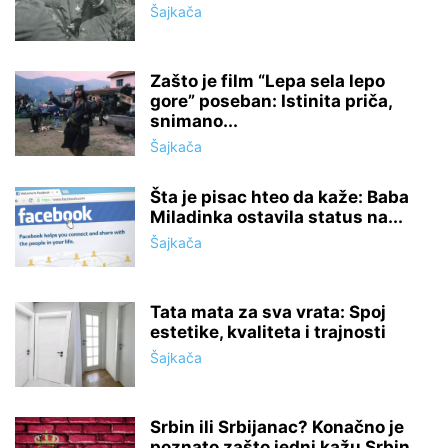
Šajkača
Zašto je film “Lepa sela lepo
gore” poseban: Istinita priča,
snimano...
Šajkača
Šta je pisac hteo da kaže: Baba
Miladinka ostavila status na...
Šajkača
Tata mata za sva vrata: Spoj
estetike, kvaliteta i trajnosti
Šajkača
Srbin ili Srbijanac? Konačno je
poznato zašto jedni kažu Srbin,