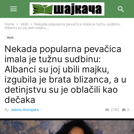
Home
Vesti
Nekada popularna pevačica imala je tužnu sudbinu:
Albanci su joj ubili majku,...
Vesti
Nekada popularna pevačica
imala je tužnu sudbinu:
Albanci su joj ubili majku,
izgubila je brata blizanca, a u
detinjstvu su je oblačili kao
dečaka
By
Jelena Anzujska
-
2782
0