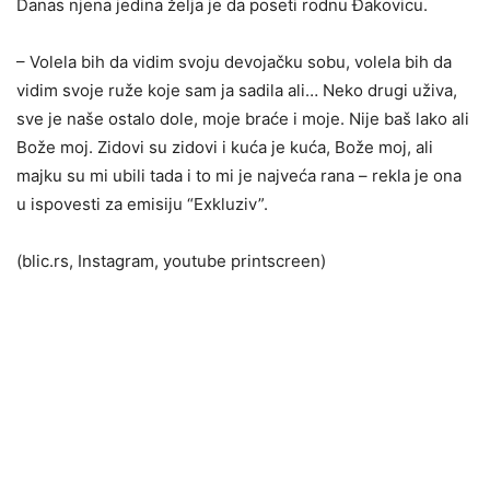
Danas njena jedina želja je da poseti rodnu Đakovicu.
– Volela bih da vidim svoju devojačku sobu, volela bih da
vidim svoje ruže koje sam ja sadila ali… Neko drugi uživa,
sve je naše ostalo dole, moje braće i moje. Nije baš lako ali
Bože moj. Zidovi su zidovi i kuća je kuća, Bože moj, ali
majku su mi ubili tada i to mi je najveća rana – rekla je ona
u ispovesti za emisiju “Exkluziv”.
(blic.rs, Instagram, youtube printscreen)