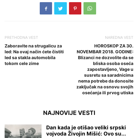
PRETHODNA VEST
NAREDNA VEST
Zaboravite na strugalicu za
HOROSKOP ZA 30.
led: Na ovaj način ćete čistiti
NOVEMBAR 2018. GODINE:
led sa stakla automobila
Blizanci ne dozvolite da se
tokom cele zime
bliska osoba oseća
zapostavljeno, Vage u
susretu sa saradnicima
nema potrebe da donosite
zaključak na osnovu svojih
osećanja ili prvog utiska
NAJNOVIJE VESTI
Dan kada je otišao veliki srpski
vojvoda Živojin Mišić: Ovo su...