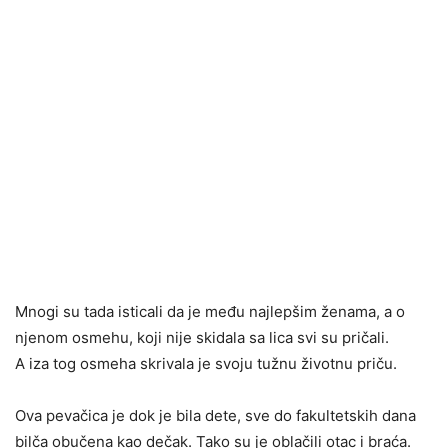
Mnogi su tada isticali da je među najlepšim ženama, a o
njenom osmehu, koji nije skidala sa lica svi su pričali.
A iza tog osmeha skrivala je svoju tužnu životnu priču.
Ova pevačica je dok je bila dete, sve do fakultetskih dana
bilča obučena kao dečak. Tako su je oblačili otac i braća.