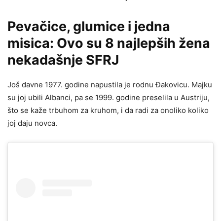
Pevačice, glumice i jedna
misica: Ovo su 8 najlepših žena
nekadašnje SFRJ
Još davne 1977. godine napustila je rodnu Đakovicu. Majku
su joj ubili Albanci, pa se 1999. godine preselila u Austriju,
što se kaže trbuhom za kruhom, i da radi za onoliko koliko
joj daju novca.