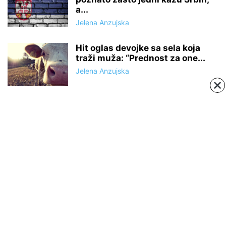
a...
Jelena Anzujska
Hit oglas devojke sa sela koja
traži muža: “Prednost za one...
Jelena Anzujska
ABOUT US
Negujemo srpsku tradiciju, istoriju, verovanja i običaje