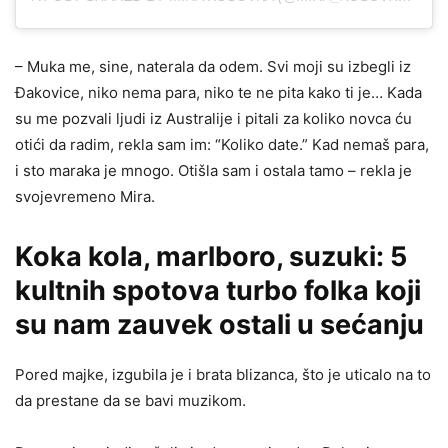
– Muka me, sine, naterala da odem. Svi moji su izbegli iz
Đakovice, niko nema para, niko te ne pita kako ti je… Kada
su me pozvali ljudi iz Australije i pitali za koliko novca ću
otići da radim, rekla sam im: “Koliko date.” Kad nemaš para,
i sto maraka je mnogo. Otišla sam i ostala tamo – rekla je
svojevremeno Mira.
Koka kola, marlboro, suzuki: 5
kultnih spotova turbo folka koji
su nam zauvek ostali u sećanju
Pored majke, izgubila je i brata blizanca, što je uticalo na to
da prestane da se bavi muzikom.