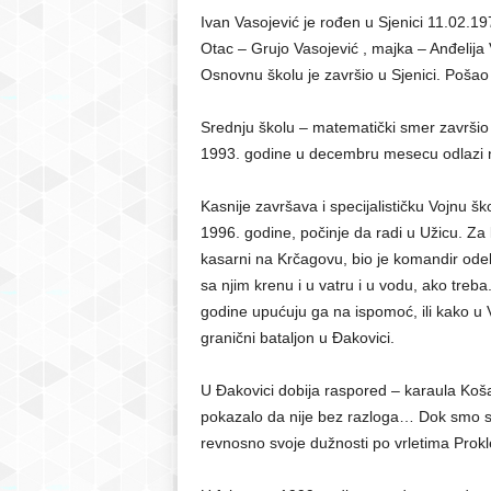
Ivan Vasojević je rođen u Sjenici 11.02.19
Otac – Grujo Vasojević , majka – Anđelija 
Osnovnu školu je završio u Sjenici. Pošao 
Srednju školu – matematički smer završio j
1993. godine u decembru mesecu odlazi n
Kasnije završava i specijalističku Vojnu š
1996. godine, počinje da radi u Užicu. Za
kasarni na Krčagovu, bio je komandir odelje
sa njim krenu i u vatru i u vodu, ako treb
godine upućuju ga na ispomoć, ili kako u V
granični bataljon u Đakovici.
U Đakovici dobija raspored – karaula Koš
pokazalo da nije bez razloga… Dok smo svi
revnosno svoje dužnosti po vrletima Prokle