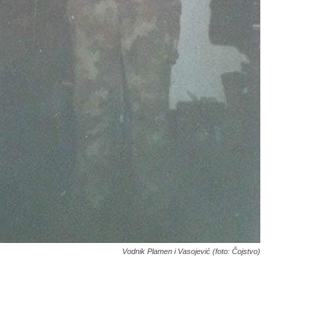
Vodnik Plamen i Vasojević (foto: Čojstvo)