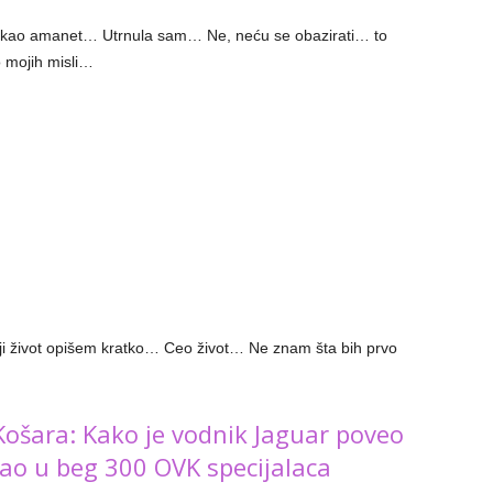
e kao amanet… Utrnula sam… Ne, neću se obazirati… to
o mojih misli…
ji život opišem kratko… Ceo život… Ne znam šta bih prvo
Košara: Kako je vodnik Jaguar poveo
rao u beg 300 OVK specijalaca