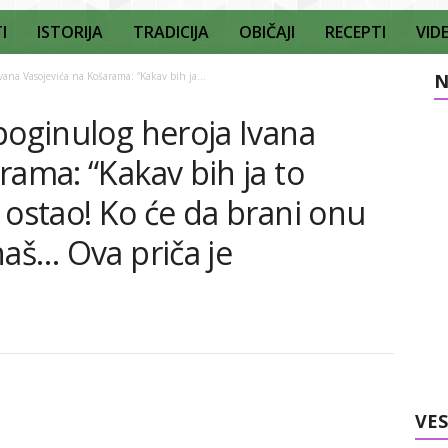
I
ISTORIJA
TRADICIJA
OBIČAJI
RECEPTI
VID
vana Vasojevića na Košarama: “Kakav bih ja...
N
poginulog heroja Ivana
rama: “Kakav bih ja to
 ostao! Ko će da brani onu
naš… Ova priča je
VES