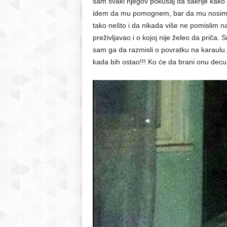
sam svaki njegov pokušaj da sakrije kako
idem da mu pomognem, bar da mu nosim 
tako nešto i da nikada više ne pomislim n
preživljavao i o kojoj nije želeo da priča. S
sam ga da razmisli o povratku na karaulu.
kada bih ostao!!! Ko će da brani onu decu d