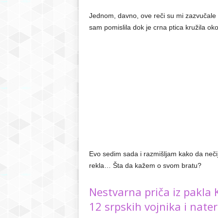
Jednom, davno, ove reči su mi zazvučal
sam pomislila dok je crna ptica kružila ok
Evo sedim sada i razmišljam kako da neči
rekla… Šta da kažem o svom bratu?
Nestvarna priča iz pakla 
12 srpskih vojnika i nate