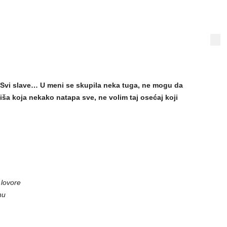
. Svi slave… U meni se skupila neka tuga, ne mogu da
a koja nekako natapa sve, ne volim taj osećaj koji
 lovore
nu