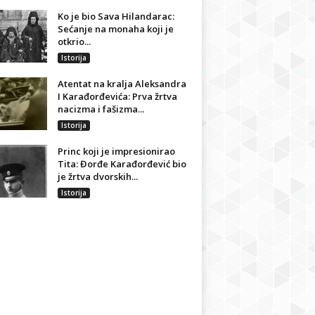
Ko je bio Sava Hilandarac:
Sećanje na monaha koji je
otkrio...
Istorija
Atentat na kralja Aleksandra
I Karađorđevića: Prva žrtva
nacizma i fašizma...
Istorija
Princ koji je impresionirao
Tita: Đorđe Karađorđević bio
je žrtva dvorskih...
Istorija