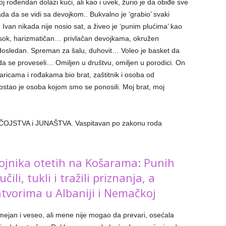
rođendan dolazi kući, ali kao i uvek, žurio je da obiđe sve
ada da se vidi sa devojkom.. Bukvalno je ‘grabio’ svaki
n nikada nije nosio sat, a živeo je ‘punim plućima’ kao
isok, harizmatičan… privlačan devojkama, okružen
osledan. Spreman za šalu, duhovit… Voleo je basket da
i da se proveseli… Omiljen u društvu, omiljen u porodici. On
aricama i rođakama bio brat, zaštitnik i osoba od
postao je osoba kojom smo se ponosili. Moj brat, moj
 ČOJSTVA i JUNAŠTVA. Vaspitavan po zakonu roda
vojnika otetih na Košarama: Punih
li, tukli i tražili priznanja, a
atvorima u Albaniji i Nemačkoj
smejan i veseo, ali mene nije mogao da prevari, osećala