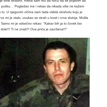
 je dole strašno. Rekla sam mu da hoću da se prijavim da
pušku… Pogledao me i rekao da nikada više ne kažem
a to. U njegovim očima sam tada videla strahotu koju je
rce mi je stalo, uvukao se strah u kosti i crna slutnja. Molila
 Samo mi je odsečno rekao: “Kakav bih ja to čovek bio
ole!!! Ti ne znaš!!! Ova priča je završena!!!”