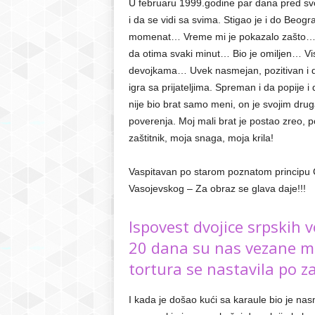
U februaru 1999.godine par dana pred svoj 
i da se vidi sa svima. Stigao je i do Beogr
momenat… Vreme mi je pokazalo zašto… Iva
da otima svaki minut… Bio je omiljen… V
devojkama… Uvek nasmejan, pozitivan i d
igra sa prijateljima. Spreman i da popije 
nije bio brat samo meni, on je svojim drug
poverenja. Moj mali brat je postao zreo, 
zaštitnik, moja snaga, moja krila!
Vaspitavan po starom poznatom principu
Vasojevskog – Za obraz se glava daje!!!
Ispovest dvojice srpskih 
20 dana su nas vezane muči
tortura se nastavila po z
I kada je došao kući sa karaule bio je na