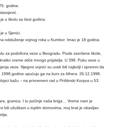
75. godine.
Vasojević .
je u školu sa šest godina.
e u Sjenici.
a odsluženje vojnog roka u Kumbor. Imao je 18 godina.
kolu za podoficira veze u Beogradu. Posle završene škole,
 kratko vreme stiče mnogo prijatelja. U 398. Puku veze u
nja veze. Njegovi vojnici su uvek bili najbolji i spremni da
a. 1998.godine upućuju ga na kurs za šifrera. 26.12.1998.
ojsci kažu – na privremeni rad u Prištinski Korpus u 53.
are, granica. I tu počinje naša briga… Vreme nam je
 bili ušuškani u toplim domovima, moj brat je obavljao
tija.