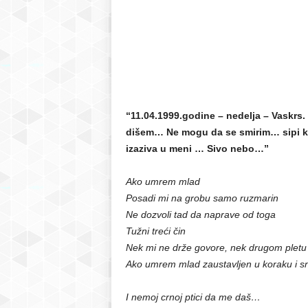
“11.04.1999.godine – nedelja – Vaskrs
dišem… Ne mogu da se smirim… sipi kiš
izaziva u meni … Sivo nebo…”
Ako umrem mlad
Posadi mi na grobu samo ruzmarin
Ne dozvoli tad da naprave od toga
Tužni treći čin
Nek mi ne drže govore, nek drugom pletu
Ako umrem mlad zaustavljen u koraku i s
I nemoj crnoj ptici da me daš…